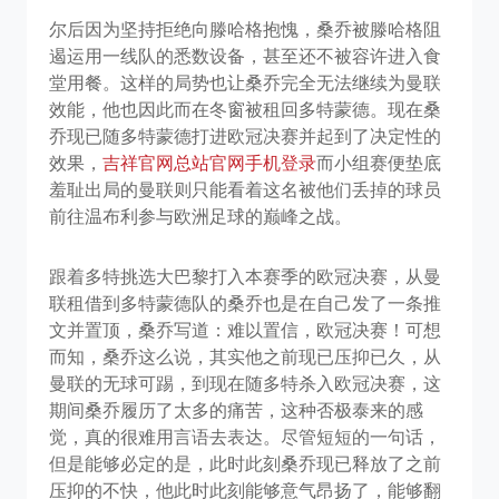
尔后因为坚持拒绝向滕哈格抱愧，桑乔被滕哈格阻
遏运用一线队的悉数设备，甚至还不被容许进入食
堂用餐。这样的局势也让桑乔完全无法继续为曼联
效能，他也因此而在冬窗被租回多特蒙德。现在桑
乔现已随多特蒙德打进欧冠决赛并起到了决定性的
效果，
吉祥官网总站官网手机登录
而小组赛便垫底
羞耻出局的曼联则只能看着这名被他们丢掉的球员
前往温布利参与欧洲足球的巅峰之战。
跟着多特挑选大巴黎打入本赛季的欧冠决赛，从曼
联租借到多特蒙德队的桑乔也是在自己发了一条推
文并置顶，桑乔写道：难以置信，欧冠决赛！可想
而知，桑乔这么说，其实他之前现已压抑已久，从
曼联的无球可踢，到现在随多特杀入欧冠决赛，这
期间桑乔履历了太多的痛苦，这种否极泰来的感
觉，真的很难用言语去表达。尽管短短的一句话，
但是能够必定的是，此时此刻桑乔现已释放了之前
压抑的不快，他此时此刻能够意气昂扬了，能够翻