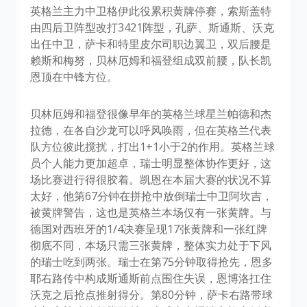
英格兰主力中卫格伊此役累积黄牌停赛，索斯盖特
由四后卫阵型改打3421阵型，孔萨、斯通斯、沃克
出任中卫，萨卡和特里皮尔司职边翼卫，双后腰是
赖斯和梅努，贝林厄姆和福登组成双前腰，队长凯
恩顶在中锋方位。
贝林厄姆和福登很像早年的英格兰球星兰帕德和杰
拉德，在各自沙龙可以呼风唤雨，但在英格兰代表
队方位彼此搅扰，打出1+1小于2的作用。英格兰球
员个人能力更加超卓，瑞士明显整体协作更好，这
场比赛进行得很胶着。凯恩在本届大赛的状况不算
太好，他第67分钟在拼抢中放倒瑞士中卫阿坎吉，
被黄牌警告，这也是英格兰本场仅有一张黄牌。与
德国对西班牙的1/4决赛呈现17张黄牌和一张红牌
彻底不同，本场只需三张黄牌，整体实力处于下风
的瑞士吃到两张。瑞士在第75分钟取得抢先，恩多
耶右路传中构成斯通斯前点围住失误，恩博洛扛住
沃克之后抢点推射得分。第80分钟，萨卡右路带球