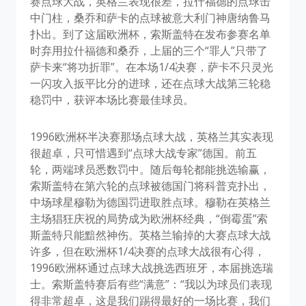
赛点球大战，英格兰表现很差，拉什福德的点球击
中门柱，桑乔和萨卡的点球被意大利门神唐纳鲁马
扑出。到了这届欧洲杯，索斯盖特在发布参赛名单
时弃用拉什福德和桑乔，上届的三个“罪人”只带了
萨卡来“将功折罪”。在本场1/4决赛，萨卡不只灵光
一闪攻入扳平比分的进球，还在点球大战第三轮稳
稳罚中，获评本场比赛最佳球员。
1996欧洲杯半决赛那场点球大战，英格兰其实表现
很超卓，只可惜遇到“点球大战专家”德国。前五
轮，两端球员悉数罚中。随后每轮都能挑选输赢，
索斯盖特在第六轮的点球被德国门将科普克扑出，
中场球星穆勒为德国罚进取胜点球。穆勒在英格兰
主场猖狂庆祝的局势成为欧洲杯经典，“倒霉蛋”索
斯盖特只能黯然神伤。英格兰输掉的大赛点球大战
许多，但在欧洲杯1/4决赛的点球大战很有心得，
1996欧洲杯通过点球大战挑选西班牙，本届挑选瑞
士。索斯盖特赛后有些“满意”：“我以为球员们表现
得非常超卓，这是我们踢得最好的一场比赛，我们