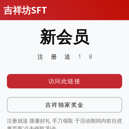
吉祥坊SFT
新会员
注册送18
访问此链接
吉祥独家奖金
注册就送 限量好礼 手刀领取 于活动期间内前往优
惠页面”点击领取”彩金。