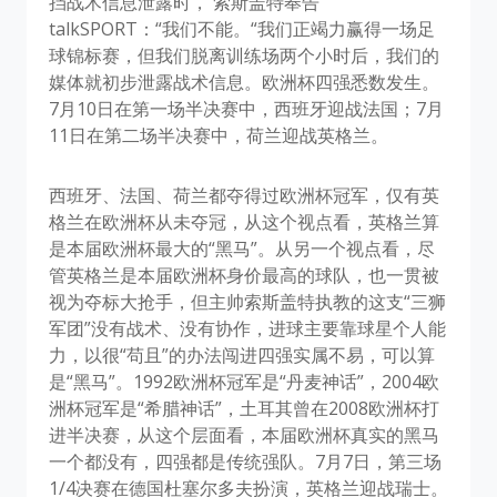
挡战术信息泄露时， 索斯盖特奉告
talkSPORT：“我们不能。“我们正竭力赢得一场足
球锦标赛，但我们脱离训练场两个小时后，我们的
媒体就初步泄露战术信息。欧洲杯四强悉数发生。
7月10日在第一场半决赛中，西班牙迎战法国；7月
11日在第二场半决赛中，荷兰迎战英格兰。
西班牙、法国、荷兰都夺得过欧洲杯冠军，仅有英
格兰在欧洲杯从未夺冠，从这个视点看，英格兰算
是本届欧洲杯最大的“黑马”。从另一个视点看，尽
管英格兰是本届欧洲杯身价最高的球队，也一贯被
视为夺标大抢手，但主帅索斯盖特执教的这支“三狮
军团”没有战术、没有协作，进球主要靠球星个人能
力，以很“苟且”的办法闯进四强实属不易，可以算
是“黑马”。1992欧洲杯冠军是“丹麦神话”，2004欧
洲杯冠军是“希腊神话”，土耳其曾在2008欧洲杯打
进半决赛，从这个层面看，本届欧洲杯真实的黑马
一个都没有，四强都是传统强队。7月7日，第三场
1/4决赛在德国杜塞尔多夫扮演，英格兰迎战瑞士。