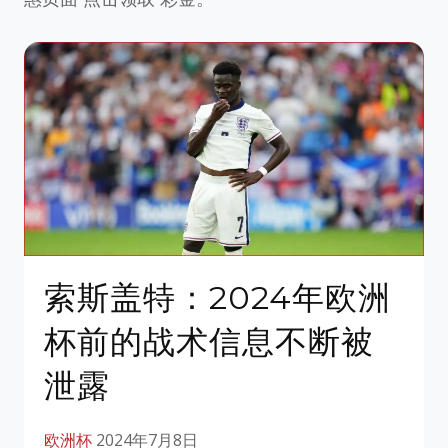
索斯盖特：2024年欧洲
杯前的战术信息不断被
泄露
欧洲杯
2024年7月8日