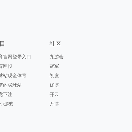
目
社区
育官网登录入口
九游会
育网投
冠军
球站现金体育
凯发
谱的买球站
优博
竞下注
开云
g小游戏
万博