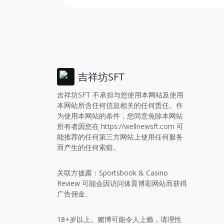
吉祥坊SFT
吉祥坊SFT 不承担与您使用本网站及使用
本网站所含任何信息相关的任何责任。作
为使用本网站的条件，您同意免除本网站
所有者因您在
https://wellnewsft.com
可
能推荐的任何第三方网站上使用任何服务
而产生的任何索赔。
关联方披露：Sportsbook & Casino
Review 可能会因访问体育博彩网站而获得
广告佣金。
18+岁以上。赌博可能令人上瘾，请理性