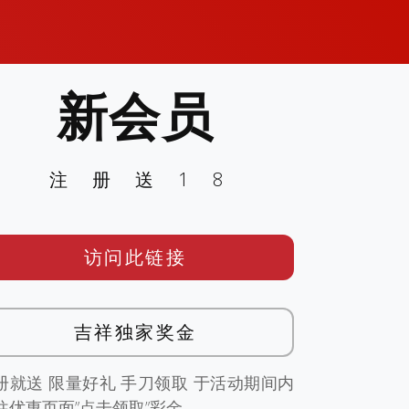
新会员
注册送18
访问此链接
吉祥独家奖金
册就送 限量好礼 手刀领取 于活动期间内
往优惠页面”点击领取”彩金。