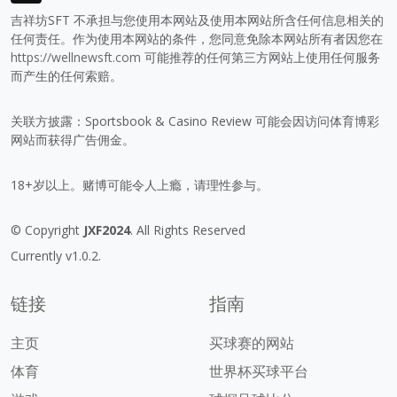
吉祥坊SFT 不承担与您使用本网站及使用本网站所含任何信息相关的
任何责任。作为使用本网站的条件，您同意免除本网站所有者因您在
https://wellnewsft.com
可能推荐的任何第三方网站上使用任何服务
而产生的任何索赔。
关联方披露：Sportsbook & Casino Review 可能会因访问体育博彩
网站而获得广告佣金。
18+岁以上。赌博可能令人上瘾，请理性参与。
© Copyright
JXF2024
. All Rights Reserved
Currently v1.0.2.
链接
指南
主页
买球赛的网站
体育
世界杯买球平台