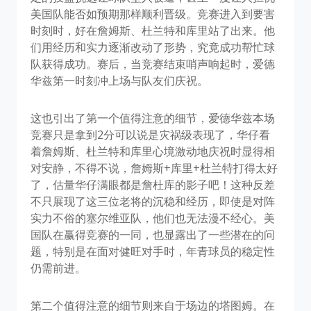
美国队能否如预期那样顺利晋级。竞赛进入到要害
时刻时，好在詹姆斯、杜兰特和库里站了出来。他
们用经历和实力逐渐改动了形势，究竟成功帮忙球
队获得成功。赛后，当竞赛结束哨声响起时，爱德
华兹第一时刻冲上场与队友们庆祝。
这也引出了第一个值得注意的细节，爱德华兹本场
竞赛只是拿到2分可以说是灾祸级表现了，华仔看
着詹姆斯、杜兰特和库里心境激动地庆祝时显得相
对安静，不得不说，詹姆斯+库里+杜兰特打得太好
了，估量华仔满眼都是詹杜库的影子吧！这种反差
不只展现了这三位老将的沉稳和经历，即使是对阵
实力不俗的塞尔维亚队，他们也无法漫不经心。美
国队在赢得竞赛的一同，也显露出了一些潜在的问
题，特别是在面对健旺对手时，年青球员的稳定性
仍需前进。
第二个值得注意的细节则来自于场边的塔图姆。在