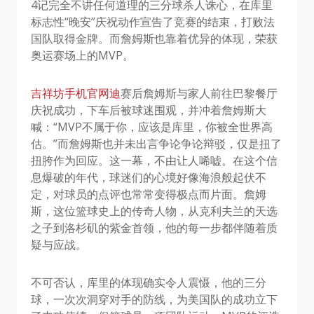
4记完全不讲任何道理的三分球杀人诛心，在库里
标志性“晚安”庆祝动作宣告了竞赛的结束，打败法
国队取得金牌。而詹姆斯也靠着优异的体现，荣获
奥运赛场上的MVP。
吉祥坊手机官网迪
赛后詹姆斯与家人前往巴黎餐厅
庆祝成功，下车后被球迷围观，并冲着詹姆斯大
喊：“MVP不属于你，应该是库里，你被全世界高
估。”而詹姆斯也并未出言争论争论辩驳，仅是扭了
扭胯作为回应。这一幕，不由让人唏嘘。在这个信
息爆破的年代，球迷们的心境好像海浪般起伏不
定，对球员的点评也常常变得极点而片面。詹姆
斯，这位篮球史上的传奇人物，从克利夫兰的天选
之子到洛杉矶的紫金首领，他的每一步都伴随着质
疑与应战。
不可否认，库里的体现确实令人震慑，他的三分
球，一次次洞穿对手的防线，为美国队的成功立下