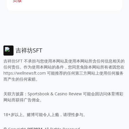
吉祥坊SFT
吉祥坊SFT 不承担与您使用本网站及使用本网站所含任何信息相关的
任何责任。作为使用本网站的条件，您同意免除本网站所有者因您在
https://wellnewsft.com
可能推荐的任何第三方网站上使用任何服务
而产生的任何索赔。
关联方披露：Sportsbook & Casino Review 可能会因访问体育博彩
网站而获得广告佣金。
18+岁以上。赌博可能令人上瘾，请理性参与。