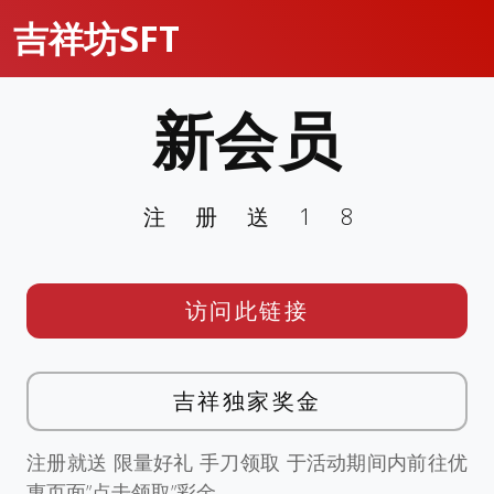
吉祥坊SFT
新会员
注册送18
访问此链接
吉祥独家奖金
注册就送 限量好礼 手刀领取 于活动期间内前往优
惠页面”点击领取”彩金。