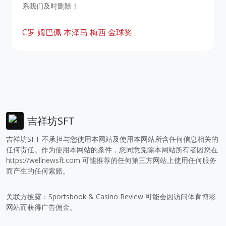
系我们及时删除！
C罗
姆巴佩
本泽马
梅西
金球奖
吉祥坊SFT
吉祥坊SFT 不承担与您使用本网站及使用本网站所含任何信息相关的
任何责任。作为使用本网站的条件，您同意免除本网站所有者因您在
https://wellnewsft.com
可能推荐的任何第三方网站上使用任何服务
而产生的任何索赔。
关联方披露：Sportsbook & Casino Review 可能会因访问体育博彩
网站而获得广告佣金。