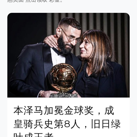
本泽马加冕金球奖，成
皇骑兵史第8人，旧日绿