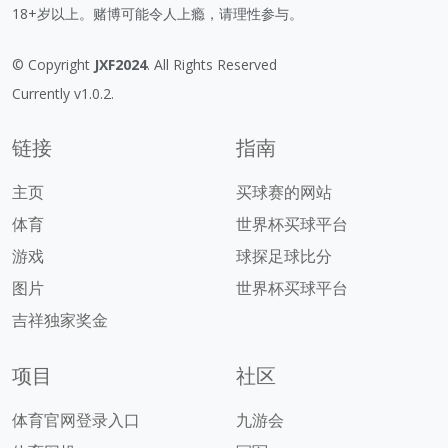
18+岁以上。赌博可能令人上瘾，请理性参与。
© Copyright
JXF2024
. All Rights Reserved
Currently v1.0.2.
链接
指南
主页
买球赛的网站
体育
世界杯买球平台
游戏
球探足球比分
图片
世界杯买球平台
吉祥独家奖金
项目
社区
体育官网登录入口
九游会