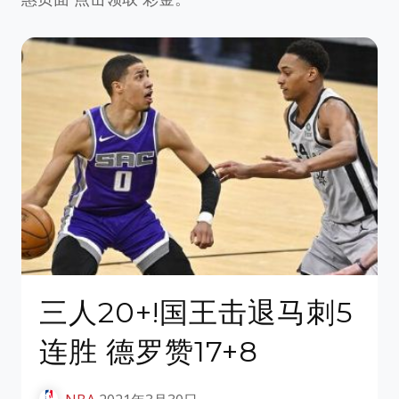
三人20+!国王击退马刺5
连胜 德罗赞17+8