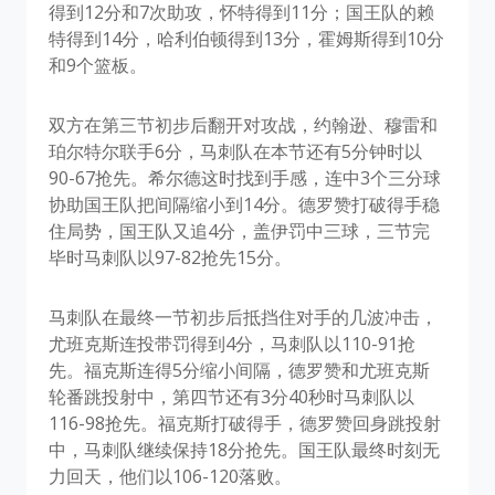
得到12分和7次助攻，怀特得到11分；国王队的赖
特得到14分，哈利伯顿得到13分，霍姆斯得到10分
和9个篮板。
双方在第三节初步后翻开对攻战，约翰逊、穆雷和
珀尔特尔联手6分，马刺队在本节还有5分钟时以
90-67抢先。希尔德这时找到手感，连中3个三分球
协助国王队把间隔缩小到14分。德罗赞打破得手稳
住局势，国王队又追4分，盖伊罚中三球，三节完
毕时马刺队以97-82抢先15分。
马刺队在最终一节初步后抵挡住对手的几波冲击，
尤班克斯连投带罚得到4分，马刺队以110-91抢
先。福克斯连得5分缩小间隔，德罗赞和尤班克斯
轮番跳投射中，第四节还有3分40秒时马刺队以
116-98抢先。福克斯打破得手，德罗赞回身跳投射
中，马刺队继续保持18分抢先。国王队最终时刻无
力回天，他们以106-120落败。