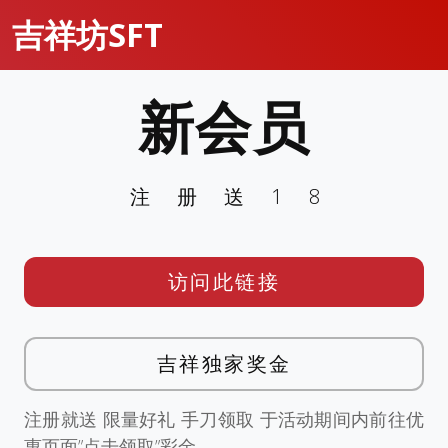
吉祥坊SFT
新会员
注册送18
访问此链接
吉祥独家奖金
注册就送 限量好礼 手刀领取 于活动期间内前往优
惠页面”点击领取”彩金。