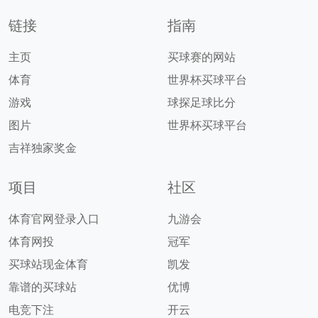
链接
指南
主页
买球赛的网站
体育
世界杯买球平台
游戏
球探足球比分
图片
世界杯买球平台
吉祥独家奖金
项目
社区
体育官网登录入口
九游会
体育网投
冠军
买球站现金体育
凯发
靠谱的买球站
优博
电竞下注
开云