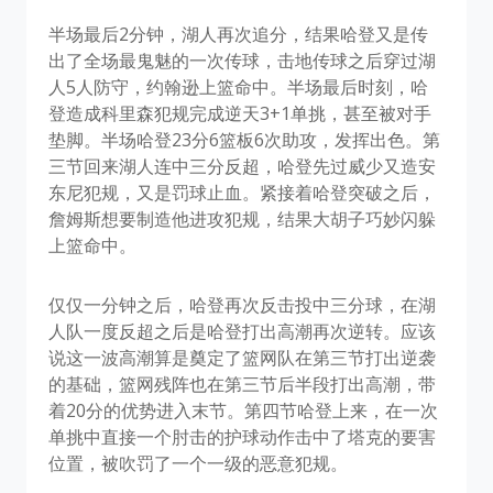
半场最后2分钟，湖人再次追分，结果哈登又是传
出了全场最鬼魅的一次传球，击地传球之后穿过湖
人5人防守，约翰逊上篮命中。半场最后时刻，哈
登造成科里森犯规完成逆天3+1单挑，甚至被对手
垫脚。半场哈登23分6篮板6次助攻，发挥出色。第
三节回来湖人连中三分反超，哈登先过威少又造安
东尼犯规，又是罚球止血。紧接着哈登突破之后，
詹姆斯想要制造他进攻犯规，结果大胡子巧妙闪躲
上篮命中。
仅仅一分钟之后，哈登再次反击投中三分球，在湖
人队一度反超之后是哈登打出高潮再次逆转。应该
说这一波高潮算是奠定了篮网队在第三节打出逆袭
的基础，篮网残阵也在第三节后半段打出高潮，带
着20分的优势进入末节。第四节哈登上来，在一次
单挑中直接一个肘击的护球动作击中了塔克的要害
位置，被吹罚了一个一级的恶意犯规。