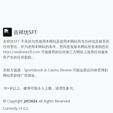
吉祥坊SFT
吉祥坊SFT 不承担与您使用本网站及使用本网站所含任何信息相关的
任何责任。作为使用本网站的条件，您同意免除本网站所有者因您在
https://wellnewsft.com
可能推荐的任何第三方网站上使用任何服务
而产生的任何索赔。
关联方披露：Sportsbook & Casino Review 可能会因访问体育博彩
网站而获得广告佣金。
18+岁以上。赌博可能令人上瘾，请理性参与。
© Copyright
JXF2024
. All Rights Reserved
Currently v1.0.2.