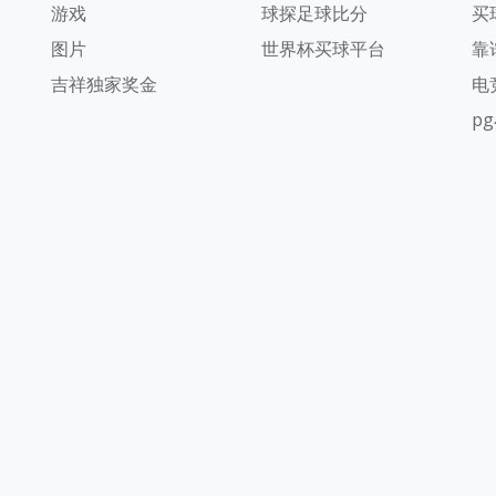
游戏
球探足球比分
买
图片
世界杯买球平台
靠
吉祥独家奖金
电
p