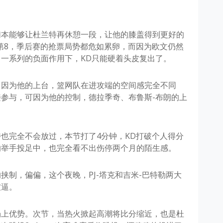
们本能够让杜兰特再休憩一段，让他的膝盖得到更好的
第8，季后赛的抢票局势都危如累卵，而因为欧文仍然
一系列的负面作用下，KD只能硬着头皮复出了。
。因为他的上台，篮网队在进攻端的空间感完全不同
参与，可因为他的控制，德拉季奇、布鲁斯-布朗的上
也完全不会放过，本节打了4分钟，KD打破个人得分
的举手投足中，也完全看不出伤停两个月的陌生感。
挟制，偏偏，这个夜晚，PJ-塔克和吉米-巴特勒两大
被逼。
场上优势。次节，当热火掀起高潮将比分缩近，也是杜