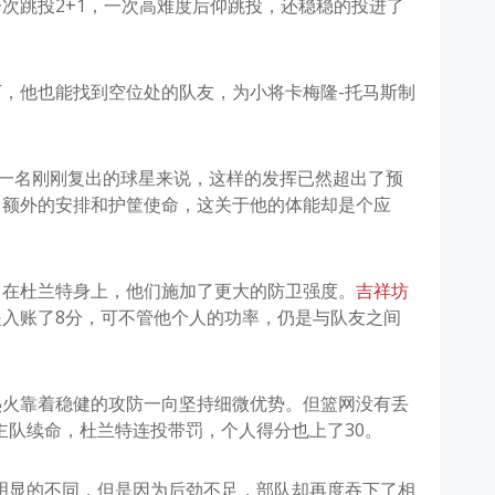
次跳投2+1，一次高难度后仰跳投，还稳稳的投进了
，他也能找到空位处的队友，为小将卡梅隆-托马斯制
于一名刚刚复出的球星来说，这样的发挥已然超出了预
了额外的安排和护筐使命，这关于他的体能却是个应
，在杜兰特身上，他们施加了更大的防卫强度。
吉祥坊
入账了8分，可不管他个人的功率，仍是与队友之间
热火靠着稳健的攻防一向坚持细微优势。但篮网没有丢
主队续命，杜兰特连投带罚，个人得分也上了30。
明显的不同，但是因为后劲不足，部队却再度吞下了相