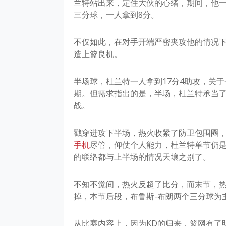
兰特站出来，定住大伙的心绪，期间，他一
三分球，一人拿到8分。
不仅如此，在对手开端严密夹攻他的情况下
造上篮良机。
半场球，杜兰特一人拿到17分4助攻，关
期。但需求指出的是，半场，杜兰特承当
战。
戳穿进攻下半场，热火收紧了防卫包围圈
手机
尽管，仰仗个人能力，杜兰特单节仍是
的联络都与上半场的情况天壤之别了。
不知不觉间，热火反超了比分，而末节，
掉，本节后段，布鲁斯-布朗两个三分球为
从比赛内容上，因为KD的归来，篮网有了