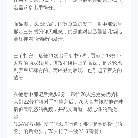
作用分管恩比德压力，上一场赛后更是被恩比德点
名需求多出手得分。
而显着，这场比赛，哈登总算迸发了，射中那记后
撤步三分后的仰天吼怒，便是他对自己曩昔几场比
赛压抑着的情绪的发泄。
三节打完，哈登11次出手射中6球，贡献了19分12
助攻的两双数据，进攻和组织上的高效，是这轮系
列赛里所稀有的。而哈登的表现，也引起了官方的
盛赞。
在他射中那记后撤步3分，帮忙76人把抢先优势扩
大到22分并将对手打停之后，76人官方转发他进球
后仰天吼怒的视频，并配文写道：标志性的后撤
步！
NBA官方相同发了视频并写道：那便是詹姆斯（哈
登）的后撤步，76人打了一波22-3高潮！