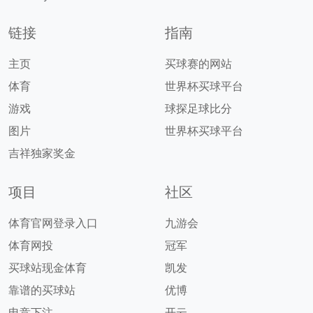
链接
指南
主页
买球赛的网站
体育
世界杯买球平台
游戏
球探足球比分
图片
世界杯买球平台
吉祥独家奖金
项目
社区
体育官网登录入口
九游会
体育网投
冠军
买球站现金体育
凯发
靠谱的买球站
优博
电竞下注
开云