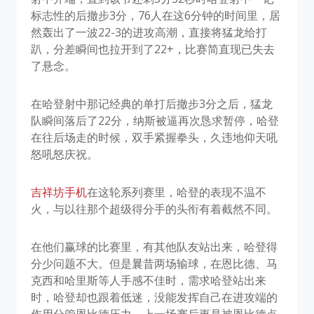
标志性的后撤步3分，76人在这6分钟的时间里，居
然轰出了一波22-3的进攻高潮，直接将猛龙给打
趴，分差瞬间也拉开到了22+，比赛简直现已失去
了悬念。
在哈登射中那记经典的单打后撤步3分之后，猛龙
队瞬间落后了22分，纳斯被逼再次恳求暂停，哈登
在往后场走的时候，双手紧握拳头，久违地仰天吼
怒吼怒庆祝。
吉祥坊手机
在这轮系列赛里，哈登的表现不温不
火，与以往那个超级得分手的头衔有着截然不同。
在他们赢球的比赛里，有其他队友站出来，哈登得
分少问题不大。但是曩昔两场输球，在恩比德、马
克西和哈里斯等人手感不佳时，需求哈登站出来
时，哈登却也跟着低迷，没能发挥自己在进攻端的