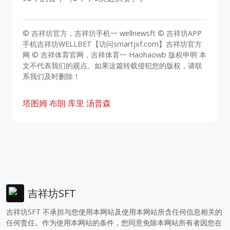
© 吉祥坊官方，吉祥坊手机一 wellnewsft © 吉祥坊APP
手机吉祥坊WELLBET【访问smartjxf.com】吉祥坊官方
网 © 吉祥体育官网，吉祥体育一 Haohaowb 版权申明 本
文不代表我们的观点。如果这篇转载侵犯您的版权，请联
系我们及时删除！
塔图姆
布朗
库里
汤普森
吉祥坊SFT
吉祥坊SFT 不承担与您使用本网站及使用本网站所含任何信息相关的
任何责任。作为使用本网站的条件，您同意免除本网站所有者因您在