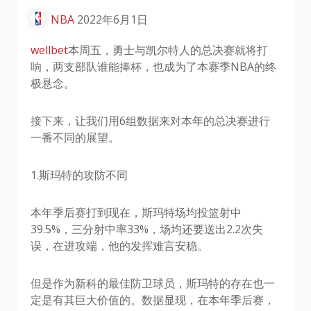
NBA
2022年6月1日
wellbet
​本周五，勇士与凯尔特人的总决赛就将打
响，两支部队谁能捧杯，也成为了本赛季NBA的终
极悬念。
接下来，让我们用6组数据来对本年的总决赛进行
一番不同的展望。
1.斯玛特的攻防不同
本年季后赛打到现在，斯玛特场均投篮射中
39.5%，三分射中率33%，场均还要送出2.2次失
误，在进攻端，他的发挥难言安稳。
但是作为新科的最佳防卫球员，斯玛特的存在也一
定是有其巨大价值的。数据显现，在本年季后赛，