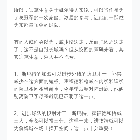
所以，这笔生意关于凯尔特人来说，可以当作是为
了总冠军的一次豪赌。浓眉的参与，让他们一跃成
为东部最顶尖的球队。
有的人或许会以为，威少没送走，反而把浓眉送走
了，这不是自毁长城吗？但从换回的筹码来看，其
实这笔生意，湖人并不吃亏。
1、斯玛特的加盟可以进步外线的防卫才干，补偿
威少在这方面的短板。霍福德和格威在内线和锋线
的防卫相同相当超卓，今年季后赛对阵雄鹿，他俩
别离防卫字母哥就现已证明了这一点。
2、进步球队的投射才干，斯玛特、霍福德和格威
三人，全都可以投三分。这样一来，进攻端就可以
为詹姆斯在场上摆开空间，这一点十分重要！