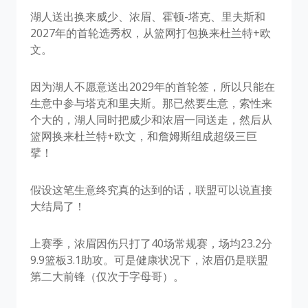
湖人送出换来威少、浓眉、霍顿-塔克、里夫斯和
2027年的首轮选秀权，从篮网打包换来杜兰特+欧
文。
因为湖人不愿意送出2029年的首轮签，所以只能在
生意中参与塔克和里夫斯。那已然要生意，索性来
个大的，湖人同时把威少和浓眉一同送走，然后从
篮网换来杜兰特+欧文，和詹姆斯组成超级三巨
擘！
假设这笔生意终究真的达到的话，联盟可以说直接
大结局了！
上赛季，浓眉因伤只打了40场常规赛，场均23.2分
9.9篮板3.1助攻。可是健康状况下，浓眉仍是联盟
第二大前锋（仅次于字母哥）。