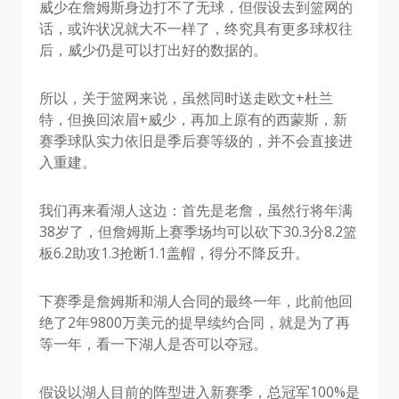
威少在詹姆斯身边打不了无球，但假设去到篮网的
话，或许状况就大不一样了，终究具有更多球权往
后，威少仍是可以打出好的数据的。
所以，关于篮网来说，虽然同时送走欧文+杜兰
特，但换回浓眉+威少，再加上原有的西蒙斯，新
赛季球队实力依旧是季后赛等级的，并不会直接进
入重建。
我们再来看湖人这边：首先是老詹，虽然行将年满
38岁了，但詹姆斯上赛季场均可以砍下30.3分8.2篮
板6.2助攻1.3抢断1.1盖帽，得分不降反升。
下赛季是詹姆斯和湖人合同的最终一年，此前他回
绝了2年9800万美元的提早续约合同，就是为了再
等一年，看一下湖人是否可以夺冠。
假设以湖人目前的阵型进入新赛季，总冠军100%是