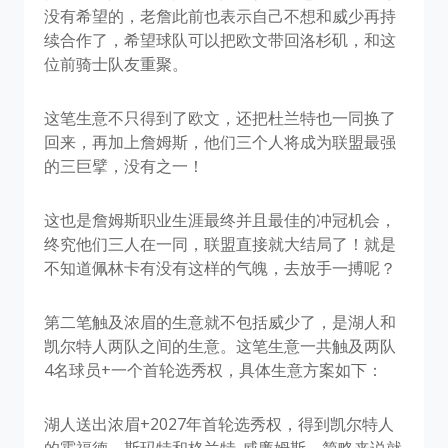
没有希望的，老詹此前也表示自己不想和威少再持
续合作了，希望球队可以把欧文带回洛杉矶，和这
位前骑士队友重聚。
这笔生意不只得到了欧文，还把杜兰特也一同换了
回来，再加上詹姆斯，他们三个人将成为联盟最强
的三巨擘，没有之一！
这也是詹姆斯职业生涯最终并且最佳的冲冠机会，
终究他们三人在一同，联盟直接就大结局了！就是
不知道佩林卡有没有这样的气魄，去放手一搏呢？
第二笔触及浓眉的生意就不包括威少了，是湖人和
凯尔特人两队之间的生意。这笔生意一共触及两队
4名球员+一个首轮选秀权，具体生意方案如下：
湖人送出浓眉+2027年首轮选秀权，得到凯尔特人
的霍福德、斯玛特和格兰特-威廉姆斯，简略来说就