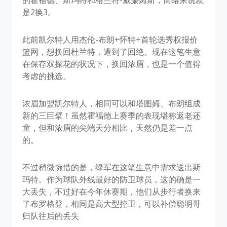
是2换3。
此前凯尔特人用杰伦-布朗+怀特+首轮选秀权报价
篮网，想换回杜兰特，遭到了回绝。现在这笔生意
在保存双探花的状况下，换回浓眉，也是一个值得
考虑的挑选。
浓眉加盟凯尔特人，相同可以和塔图姆、布朗组成
新的三巨擘！虽然霍福德上赛季的表现堪称返老还
童，但和浓眉的尖端天分相比，天然仍是差一点
的。
不过稍微惋惜的是，绿军在这笔生意中需求送出斯
玛特。作为球队外线最好的防卫球员，这的确是一
大丢失，不过好在今年休赛期，他们从步行者换来
了布罗格登，相同是高大型控卫，可以补偿聪明哥
归队往后的丢失