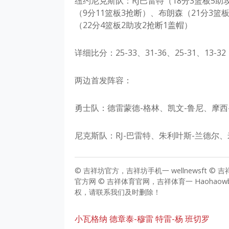
纽约尼克斯队：RJ巴雷特（18分3篮板5助
（9分11篮板3抢断）、布朗森（21分3篮
（22分4篮板2助攻2抢断1盖帽）
详细比分：25-33、31-36、25-31、13-
两边首发阵容：
勇士队：德雷蒙德-格林、凯文-鲁尼、摩西
尼克斯队：RJ-巴雷特、朱利叶斯-兰德尔
© 吉祥坊官方，吉祥坊手机一 wellnewsft © 吉
官方网 © 吉祥体育官网，吉祥体育一 Haoha
权，请联系我们及时删除！
小瓦格纳
德章泰-穆雷
特雷-杨
班切罗