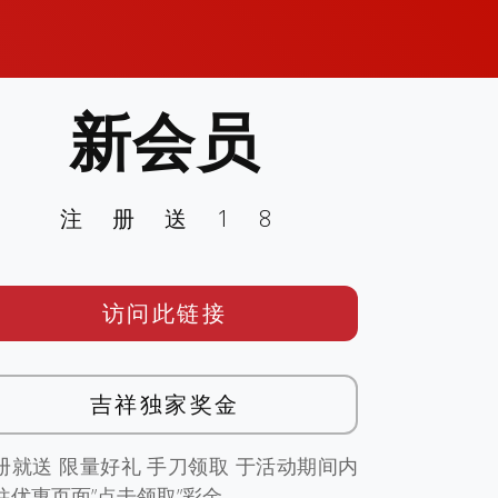
新会员
注册送18
访问此链接
吉祥独家奖金
册就送 限量好礼 手刀领取 于活动期间内
往优惠页面”点击领取”彩金。