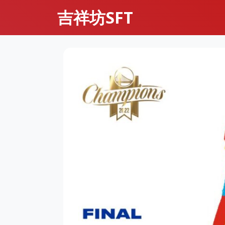
吉祥坊SFT