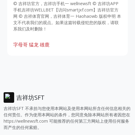
© 吉祥坊官方，吉祥坊手机一 wellnewsft © 吉祥坊APP
手机吉祥坊WELLBET【访问smartjxf.com】吉祥坊官方
网 © 吉祥体育官网，吉祥体育一 Haohaowb 版权申明 本
文不代表我们的观点。如果这篇转载侵犯您的版权，请联
系我们及时删除！
字母哥
猛龙
雄鹿
吉祥坊SFT
吉祥坊SFT 不承担与您使用本网站及使用本网站所含任何信息相关的
任何责任。作为使用本网站的条件，您同意免除本网站所有者因您在
https://wellnewsft.com
可能推荐的任何第三方网站上使用任何服务
而产生的任何索赔。