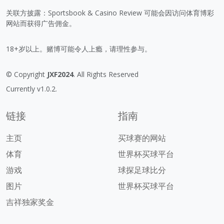
关联方披露：Sportsbook & Casino Review 可能会因访问体育博彩
网站而获得广告佣金。
18+岁以上。赌博可能令人上瘾，请理性参与。
© Copyright
JXF2024
. All Rights Reserved
Currently v1.0.2.
链接
指南
主页
买球赛的网站
体育
世界杯买球平台
游戏
球探足球比分
图片
世界杯买球平台
吉祥独家奖金