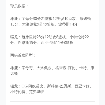
球员数据：
雄鹿：字母哥30分21篮板12失误10助攻、康诺顿
15分、大洛佩兹9分19篮板、波蒂斯14分
猛龙：范弗里特28分12助攻8篮板、小特伦特22
分、巴恩斯19分、西亚卡姆11分8篮板
两头首发阵型：
雄鹿：字母哥、大洛佩兹、格雷森-阿伦、卡特、康
诺顿
猛龙：OG-阿奴诺比、斯科蒂-巴恩斯、西亚卡姆、
小特伦特、范弗里特