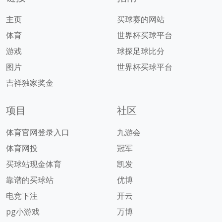
主页
买球赛的网站
体育
世界杯买球平台
游戏
球探足球比分
图片
世界杯买球平台
吉祥独家奖金
项目
社区
体育官网登录入口
九游会
体育网投
冠军
买球站现金体育
凯发
靠谱的买球站
优博
电竞下注
开云
pg小游戏
万博