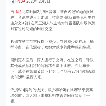
NBA
2023年2月9日
吉祥坊
北京时间2月9日音讯，来自名记Woj的报导
称，音讯灵通人士走漏，拉塞尔-威斯布鲁克和主帅
达尔文-哈姆在周三湖人队主场对阵雷霆队中场休憩
时有过时间短的剧烈交流。
哈姆在第二节末段换下威少，当时威少仍在场上徜
徉停留。音讯源称，哈姆对威少的此举感到绝望。
回到更衣室后，两人进行了交流。在这之后，球队
其他成员顺利将论题转移至赢下比赛。在此布景
下，威少在第四节砍下14分，全场有27分4篮板8助
攻2抢断1盖帽入账。
依据Woj得到的线报，威少和哈姆在比赛结束脱离
球馆前，两人相互击拳标明友善并问候致意了一
番。