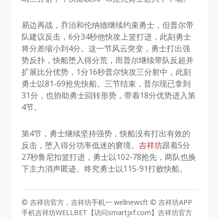
易边再战，乔治和伦纳德继续约束勇士，但普尔带
队建议反击，6分34秒他快攻上篮打进，此刻勇士
将分差缩小到4分。这一节风云突变，勇士打出强
势反扑，快船堕入得分荒，而普尔继续带队反超并
扩展比分优势，1分16秒普尔快攻三分射中，此刻
勇士以81-69抢先快船。三节结束，普尔现已拿到
31分，也协助勇士回转形势，带着18分优势进入第
4节。
第4节，勇士继续坚持强势，快船没有打出有效的
反击，堕入得分功率低迷的窘境。
吉祥坊
跟着5分
27秒鲁尼扣篮打进，勇士以102-78抢先，两队也换
下主力消声匿迹。终究勇士以115-91打败快船。
© 吉祥坊官方，吉祥坊手机一 wellnewsft © 吉祥坊APP
手机吉祥坊WELLBET【访问smartjxf.com】吉祥坊官方