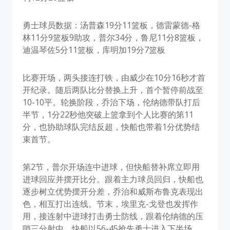
勇士球员数据：汤普森19分11篮板，德雷蒙德-格
林11分9篮板9助攻，普尔34分，鲁尼11分8篮板，
迪温琴佐5分11篮板，库明加19分7篮板
比赛开场，两头接连打铁，由威少在10分16秒才首
开纪录。随后两队比分替换上升，首个暂停前战至
10-10平。轮换阶段，乔治下场，伦纳德带队打后
半节，1分22秒他突破上篮拿到个人比赛的第11
分，也协助球队完结反超，快船也带着1分优势结
束首节。
第2节，普尔开场连中进球，但快船替补席立即用
进球回应并摆开比分。跟着主力球员回归，快船也
逐步树立优势摆开分差，乔治和威斯布鲁克表现出
色，相互打出连线。节末，埃里克-戈登也发挥作
用，接连射中进球打击勇士防线，跟着伦纳德的压
哨三分射中，快船以56-45抢先勇士进入下半场。