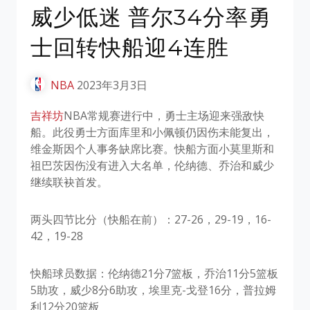
威少低迷 普尔34分率勇
士回转快船迎4连胜
NBA
2023年3月3日
吉祥坊
NBA常规赛进行中，勇士主场迎来强敌快
船。此役勇士方面库里和小佩顿仍因伤未能复出，
维金斯因个人事务缺席比赛。快船方面小莫里斯和
祖巴茨因伤没有进入大名单，伦纳德、乔治和威少
继续联袂首发。
两头四节比分（快船在前）：27-26，29-19，16-
42，19-28
快船球员数据：伦纳德21分7篮板，乔治11分5篮板
5助攻，威少8分6助攻，埃里克-戈登16分，普拉姆
利12分20篮板