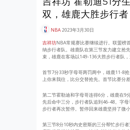
吉祥坊 霍勒迪51
双，雄鹿大胜步行者
NBA
2023年3月30日
吉祥坊
NBA常规赛比赛继续进行。联盟榜
纳步行者队。雄鹿队在第三节发力建立抢
束，雄鹿在客场以149-136大胜步行者
首节7分33秒字母哥两罚两中，雄鹿11-
上你来我往，比分交替抢先。首节比赛分差没
第二节霍勒迪和字母哥连得6分，雄鹿在9分
先后命中三分，步行者队追到46-48。字
步行者再次暂停。暂停回来雄鹿坚持了微小优
第三节8分10秒内史密斯的三分帮忙步行者