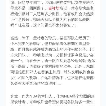
游。回想早年四年，卡椒因伤在要害比赛中拉胯也
早就不是一回两回了。
吉祥坊
所以，休赛期快船老
板鲍尔默对二人还剩多少耐性，他有或许会决然按
下生意按钮，彻底丢掉以卡椒为柱石的建队战略
吗？现在看，这个问题也不太好答复了。
当然，除了一些特定的球员，某些部队在经历了一
个不完美的赛季后，也都酝酿着休赛期的阵型晋
级，而且极有或许成为商场上的运作积极分子。比
方太阳队，一种动态以为，艾顿和保罗今夏最少会
走一个。而在金州，勇士队在功勋总经理鲍勃-迈尔
斯下课后，也做好了重构阵型的准备。此外，东部
两强雄鹿和76人在替换主帅后，球队文明或许也会
发生相应的改动，在这种情况下，也不清扫这些部
队会有大手笔动作的或许性……
究竟，作为NBA的掌门人，作为NBA整个地图的顶
层设计者，肖华或许也希望休赛期各队能多一些生