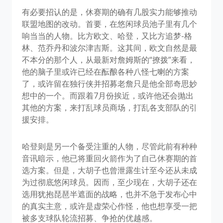
有必要招认的是，休赛期的确有几股实力能够推动
联盟地图的改动。首要，在悠闲球员池子里有几个
响当当的人物。比方欧文、哈登，又比方追梦-格
林、范乔丹和波尔津吉斯。这其间，欧文自然是最
不本分的那个人，从最新对詹姆斯的“撩拨”来看，
他的脑子里或许已经在酝酿各种八怪七喇的方案
了，或许留在独行侠并招募老詹只是他全部奇思妙
想中的一个。而跟着7月份挨近，或许他还会抛出
其他的方案，来打乱球员商场，打乱各支部队的引
援安排。
哈登则是另一个备受注重的人物，尽管此前有种种
音讯暗示，他已将重回火箭作为了自己休赛期的首
选方案。但是，大胡子也曾泄露生计至今还从未成
为过彻底悠闲球员。因而，至少现在，大胡子还在
选用犹抱琵琶半遮面的战略，也并不急于发布心中
的真实主意，或许是虚荣心作怪，他也想享受一把
被多支球队轮流招募、争抢的优越感。