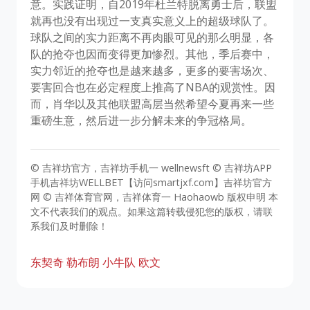
意。实践证明，自2019年杜兰特脱离勇士后，联盟
就再也没有出现过一支真实意义上的超级球队了。
球队之间的实力距离不再肉眼可见的那么明显，各
队的抢夺也因而变得更加惨烈。其他，季后赛中，
实力邻近的抢夺也是越来越多，更多的要害场次、
要害回合也在必定程度上推高了NBA的观赏性。因
而，肖华以及其他联盟高层当然希望今夏再来一些
重磅生意，然后进一步分解未来的争冠格局。
© 吉祥坊官方，吉祥坊手机一 wellnewsft © 吉祥坊APP
手机吉祥坊WELLBET【访问smartjxf.com】吉祥坊官方
网 © 吉祥体育官网，吉祥体育一 Haohaowb 版权申明 本
文不代表我们的观点。如果这篇转载侵犯您的版权，请联
系我们及时删除！
东契奇
勒布朗
小牛队
欧文