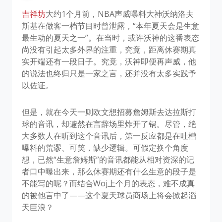
吉祥坊
大约1个月前，NBA声威曝料大神沃纳洛夫
斯基在做客一档节目时曾泄露，“本年夏天会是生意
最生动的夏天之一”。在当时，或许沃神的这番表态
尚没有引起太多外界的注重，究竟，距离休赛期真
实开端还有一段日子。究竟，沃神即便再声威，他
的说法也终归只是一家之言，还并没有太多实践予
以佐证。
但是，就在今天一则欧文想招募詹姆斯去达拉斯打
球的音讯，却遽然在言辞场里炸开了锅。尽管，绝
大多数人在听到这个音讯后，第一反应都是在吐槽
曝料的荒谬、可笑，缺少逻辑。可假定换个角度
想，已然“生意詹姆斯”的音讯都能从相对资深的记
者口中曝出来，那么休赛期还有什么生意的段子是
不能写的呢？而结合Woj上个月的表态，难不成真
的被他言中了——这个夏天球员商场上将会掀起滔
天巨浪？