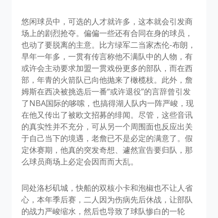
悠闲球员中，可选的人才就许多，这本就会引发商
场上的剧烈抢夺。偏偏一些还有合同在身的球员，
也动了要脱离的主意。比方绿军二当家杰伦-布朗，
早年一年多，一贯有传言称他不满队中的人物，有
或许会主动要求加盟一贯戏份更多的部队，而在西
部，年青的火箭队已向他抛来了橄榄枝。此外，詹
姆斯在西决被挑选后一番“或许退役”的言辞曾引发
了NBA国际的哆嗦，也搞得湖人队内一阵严峻，现
在他又传出了被欧文招募的绯闻。尽管，这些音讯
的真实性并不充分，可从另一个周围面也反应出关
于自己当下的境遇，老詹已不是必定的满意了。假
定休赛期，他真的突发奇想、遽然宣告要归队，那
么球员商场上必定会因而而大乱。
同处洛杉矶城，快船的双核小卡和泡椒也不让人省
心，本年季后赛，二人因为伤病先后休战，让部队
的战力严峻缩水，然后也导致了球队惨白的一轮