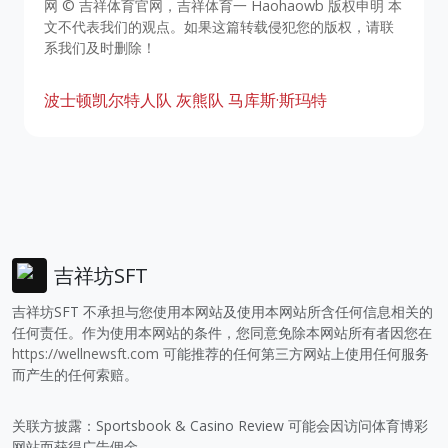
网 © 吉祥体育官网，吉祥体育一 Haohaowb 版权申明 本
文不代表我们的观点。如果这篇转载侵犯您的版权，请联
系我们及时删除！
波士顿凯尔特人队
灰熊队
马库斯·斯玛特
吉祥坊SFT
吉祥坊SFT 不承担与您使用本网站及使用本网站所含任何信息相关的
任何责任。作为使用本网站的条件，您同意免除本网站所有者因您在
https://wellnewsft.com
可能推荐的任何第三方网站上使用任何服务
而产生的任何索赔。
关联方披露：Sportsbook & Casino Review 可能会因访问体育博彩
网站而获得广告佣金。