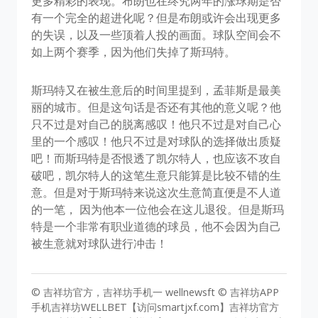
更多精彩的表现。布朗也在终究两年的涨球期是否
有一个完全的超进化呢？但是布朗或许会出现更多
的失误，以及一些顶着人投的画面。球队空间会不
如上两个赛季，因为他们失掉了斯玛特。
斯玛特又在被生意后的时间里提到，孟菲斯是最美
丽的城市。但是这句话是否还有其他的意义呢？他
只不过是对自己的脱离感叹！他只不过是对自己心
里的一个感叹！他只不过是对球队的选择做出质疑
吧！而斯玛特是否恨透了凯尔特人，也应该不攻自
破吧，凯尔特人的这笔生意只能算是比较不错的生
意。但是对于斯玛特来说这次生意简直便是不人道
的一笔， 因为他本一位他会在这儿退役。但是斯玛
特是一个非常有职业道德的球员，他不会因为自己
被生意就对球队进行冲击！
© 吉祥坊官方，吉祥坊手机一 wellnewsft © 吉祥坊APP
手机吉祥坊WELLBET【访问smartjxf.com】吉祥坊官方