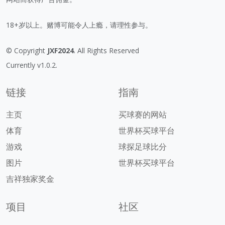
18+岁以上。赌博可能令人上瘾，请理性参与。
© Copyright
JXF2024
. All Rights Reserved
Currently v1.0.2.
链接
指南
主页
买球赛的网站
体育
世界杯买球平台
游戏
球探足球比分
图片
世界杯买球平台
吉祥独家奖金
项目
社区