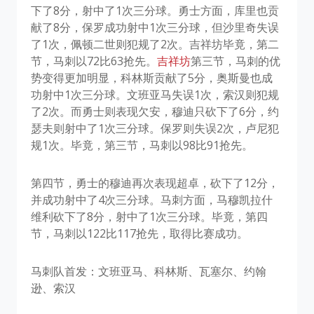
下了8分，射中了1次三分球。勇士方面，库里也贡
献了8分，保罗成功射中1次三分球，但沙里奇失误
了1次，佩顿二世则犯规了2次。吉祥坊毕竟，第二
节，马刺以72比63抢先。
吉祥坊
第三节，马刺的优
势变得更加明显，科林斯贡献了5分，奥斯曼也成
功射中1次三分球。文班亚马失误1次，索汉则犯规
了2次。而勇士则表现欠安，穆迪只砍下了6分，约
瑟夫则射中了1次三分球。保罗则失误2次，卢尼犯
规1次。毕竟，第三节，马刺以98比91抢先。
第四节，勇士的穆迪再次表现超卓，砍下了12分，
并成功射中了4次三分球。马刺方面，马穆凯拉什
维利砍下了8分，射中了1次三分球。毕竟，第四
节，马刺以122比117抢先，取得比赛成功。
马刺队首发：文班亚马、科林斯、瓦塞尔、约翰
逊、索汉