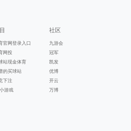
目
社区
育官网登录入口
九游会
育网投
冠军
球站现金体育
凯发
谱的买球站
优博
竞下注
开云
g小游戏
万博