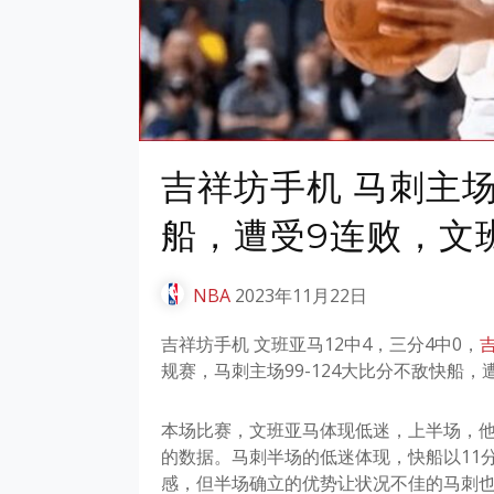
吉祥坊手机 马刺主场
船，遭受9连败，文班
NBA
2023年11月22日
吉祥坊手机 文班亚马12中4，三分4中0，
规赛，马刺主场99-124大比分不敌快船，
本场比赛，文班亚马体现低迷，上半场，他6
的数据。马刺半场的低迷体现，快船以11
感，但半场确立的优势让状况不佳的马刺