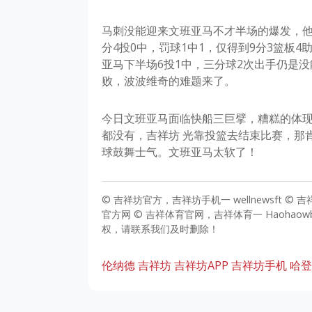
马刺没能迎来文班亚马不才半场的爆发，他全
分4投0中，罚球1中1，仅得到9分3篮板4助
亚马下半场6投1中，三分球2次出手仍是
败，波波维奇的难题来了。
今日文班亚马面临快船三巨擘，糟糕的体
都没有，吉祥坊 光靠投篮去结束比赛，那
球鼓舞士气。文班亚马太软了！
© 吉祥坊官方，吉祥坊手机一 wellnewsft © 吉
官方网 © 吉祥体育官网，吉祥体育一 Haoha
权，请联系我们及时删除！
伦纳德
吉祥坊
吉祥坊APP
吉祥坊手机
哈登