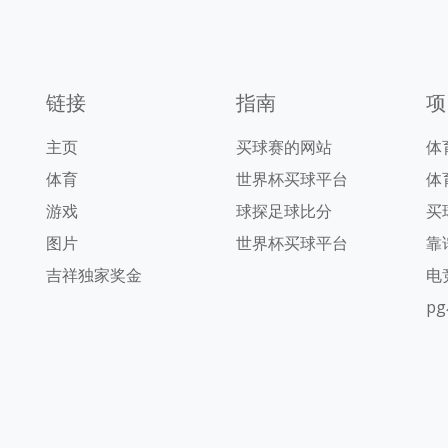
链接
指南
项
主页
买球赛的网站
体
体育
世界杯买球平台
体
游戏
球探足球比分
买
图片
世界杯买球平台
靠
吉祥独家奖金
电
p