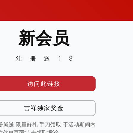
新会员
注册送18
访问此链接
吉祥独家奖金
册就送 限量好礼 手刀领取 于活动期间内
往优惠页面”点击领取”彩金。