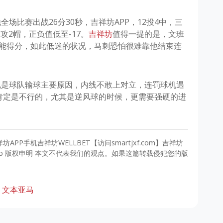
场比赛出战26分30秒，吉祥坊APP，12投4中，三
攻2帽，正负值低至-17。
吉祥坊
值得一提的是，文班
没能得分，如此低迷的状况，马刺恐怕很难靠他结束连
现是球队输球主要原因，内线不敢上对立，连罚球机遇
肯定是不行的，尤其是逆风球的时候，更需要强硬的进
祥坊APP手机吉祥坊WELLBET【访问smartjxf.com】吉祥坊
owb 版权申明 本文不代表我们的观点。如果这篇转载侵犯您的版
文本亚马