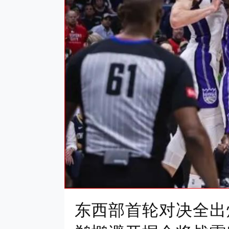
东西部首轮对决全出