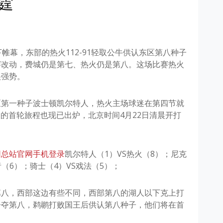
霆
下帷幕，东部的热火112-91轻取公牛供认东区第八种子
赛改动，费城仍是第七、热火仍是第八。这场比赛热火
很强势。
区第一种子波士顿凯尔特人，热火主场球迷在第四节就
火的首轮旅程也现已出炉，北京时间4月22日清晨开打
网总站官网手机登录
凯尔特人（1）VS热火（8）；尼克
者（6）；骑士（4）VS戏法（5）；
第八，西部这边有些不同，西部第八的湖人以下克上打
争夺第八，鹈鹕打败国王后供认第八种子，他们将在首