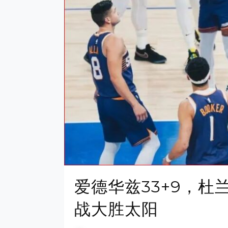
爱德华兹33+9，杜
战大胜太阳