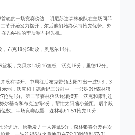
部首轮的一场竞赛傍边，明尼苏达森林狼队在主场同菲
第二节开始发力摆开，尔后他们始终保持抢先优势。究
，在7场4胜的季后赛占得先机。
攻，布克18分5助攻，奥尼尔14分。
9篮板，戈贝尔14分16篮板，沃克18分，里德12分。
并没有摆开。中局往后布克带领太阳打出一波9-3，3
不甘示弱，沃克和里德两记三分射中，一波8-0让森林狼
27抢先1分。第二节森林狼队逐渐摆开，沃克和康利连
分。努尔基奇和布克连得4分，帮忙太阳缩小差距。后半段
两位数。半场竞赛战罢，森林狼61-51抢先10分。
比分迫近。唐斯发力一人连拿5分，森林狼将分差再次
迫近，一波连得6分之后他们在7分03秒追到67-71。