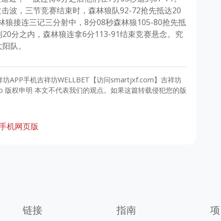
击波，三节竞赛结束时，森林狼队92-72抢先抵达20
狼接连三记三分射中，8分08秒森林狼105-80抢先抵
到20分之内，森林狼连拿6分113-91结束竞赛悬念。究
太阳队。
祥坊APP手机吉祥坊WELLBET【访问smartjxf.com】吉祥坊
owb 版权申明 本文不代表我们的观点。如果这篇转载侵犯您的版
手机网页版
链接
指南
项