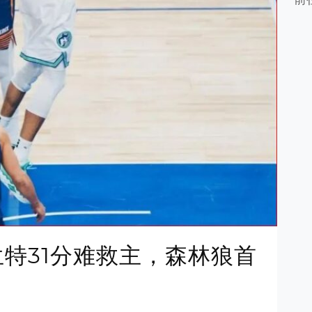
兰特31分难救主，森林狼首