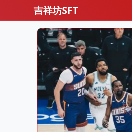
吉祥坊SFT