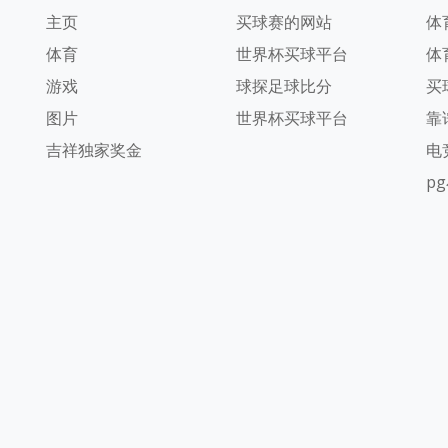
主页
买球赛的网站
体
体育
世界杯买球平台
体
游戏
球探足球比分
买
图片
世界杯买球平台
靠
吉祥独家奖金
电
p