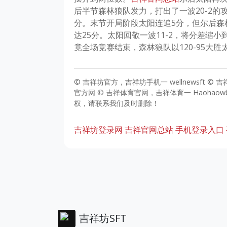
后半节森林狼队发力，打出了一波20-2的攻
分。末节开局阶段太阳连追5分，但尔后森林
达25分。太阳回敬一波11-2，将分差缩小
竟全场竞赛结束，森林狼队以120-95大胜
© 吉祥坊官方，吉祥坊手机一 wellnewsft © 吉
官方网 © 吉祥体育官网，吉祥体育一 Haoha
权，请联系我们及时删除！
吉祥坊登录网
吉祥官网总站
手机登录入口
吉祥坊SFT