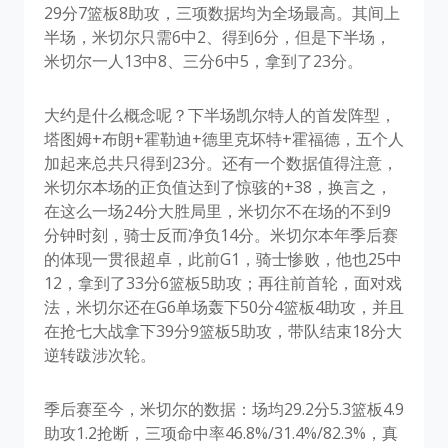
29分7篮板8助攻，三项数据均为全场最高。其间上
半场，米切尔只需6中2、得到6分，但是下半场，
米切尔一人13中8、三分6中5，拿到了23分。
大约是什么概念呢？下半场凯尔特人的首发阵型，
塔图姆+布朗+霍勒迪+德里克坏特+霍福德，五个人
加起来总共只得到23分。还有一个数据值得注意，
米切尔本场的正负值达到了惊骇的+38，换言之，
在这么一场24分大胜局里，米切尔不在场的不到9
分钟时刻，骑士反而净负14分。米切尔本年季后赛
的体现一贯很超卓，此前G1，骑士惨败，他也25中
12，拿到了33分6篮板5助攻；再往前首轮，面对戏
法，米切尔还在G6单场轰下50分4篮板4助攻，并且
在抢七大战拿下39分9篮板5助攻，带队结束18分大
逆转跋涉次轮。
季后赛至今，米切尔的数据：场均29.2分5.3篮板4.9
助攻1.2抢断，三项命中率46.8%/31.4%/82.3%，真