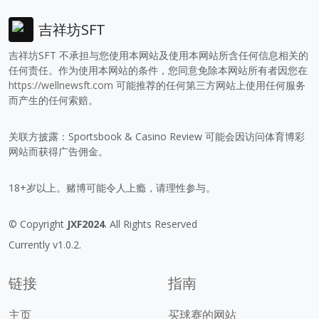
吉祥坊SFT
吉祥坊SFT 不承担与您使用本网站及使用本网站所含任何信息相关的
任何责任。作为使用本网站的条件，您同意免除本网站所有者因您在
https://wellnewsft.com
可能推荐的任何第三方网站上使用任何服务
而产生的任何索赔。
关联方披露：Sportsbook & Casino Review 可能会因访问体育博彩
网站而获得广告佣金。
18+岁以上。赌博可能令人上瘾，请理性参与。
© Copyright
JXF2024
. All Rights Reserved
Currently v1.0.2.
链接
指南
主页
买球赛的网站