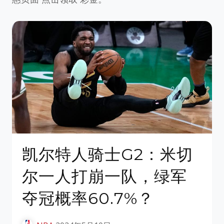
凯尔特人骑士G2：米切
尔一人打崩一队，绿军
夺冠概率60.7%？