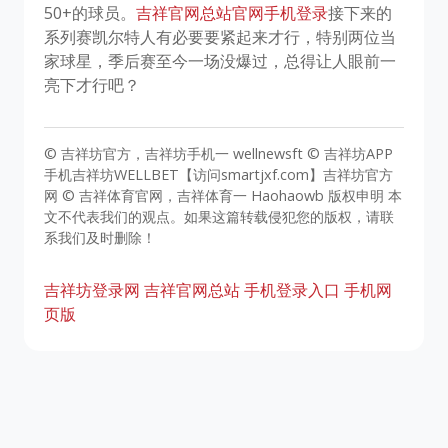
50+的球员。
吉祥官网总站官网手机登录
接下来的
系列赛凯尔特人有必要要紧起来才行，特别两位当
家球星，季后赛至今一场没爆过，总得让人眼前一
亮下才行吧？
© 吉祥坊官方，吉祥坊手机一 wellnewsft © 吉祥坊APP
手机吉祥坊WELLBET【访问smartjxf.com】吉祥坊官方
网 © 吉祥体育官网，吉祥体育一 Haohaowb 版权申明 本
文不代表我们的观点。如果这篇转载侵犯您的版权，请联
系我们及时删除！
吉祥坊登录网
吉祥官网总站
手机登录入口
手机网
页版