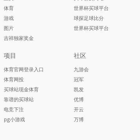
体育
世界杯买球平台
游戏
球探足球比分
图片
世界杯买球平台
吉祥独家奖金
项目
社区
体育官网登录入口
九游会
体育网投
冠军
买球站现金体育
凯发
靠谱的买球站
优博
电竞下注
开云
pg小游戏
万博