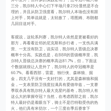
三分，凯尔特人中心们下半场只拿23分显然是不合
理的，并且从防卫强度看，凯尔特人本场也没有跟
上对手，简单说就是，太轻敌了，塔图姆、布朗都
几回目送对手。
客观说，这轮系列赛，凯尔特人依然是更被看好的
那方，再看看近邻的尼克斯和步行者，一支伤兵满
营、一支没有防卫，说实话，凯尔特人晋级总决赛
概率十分高。实践也是，在BBR的晋级概率里，凯
尔特人晋级总决赛的概率高达81.7%，但，下面这
个数据就很让人意外了，凯尔特人的夺冠概率是
60.7%。看看西部，雷霆、独行侠、森林狼、掘
金，四支几乎没有一支好打的，尤其是森林狼和掘
金，一支表里防卫强度拉满具有爱德华兹，一支赛
季双杀具有凯尔特人最大克星约基奇，凯尔特人有
这么大的掌握夺冠？当然，在考虑西部之前，凯尔
特人最好仍是着眼当下，骑士不是巴特勒受伤的热
火，他们具有米切尔，一个三度在季后赛拿下