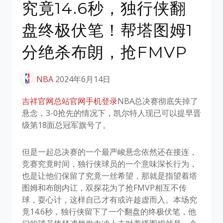
究竟14.6秒，独行侠翻
盘终极伏笔！帮塔图姆1
分绝杀布朗，抢FMVP
NBA
2024年6月14日
吉祥官网总站官网手机登录
NBA总决赛彻底失掉了
悬念，3-0抢先的情况下，凯尔特人现已可以提早晋
级第18面总冠军旗号了。
但是一起总决赛的一个最严峻悬念依然还在接连，
竞赛究竟时间，独行侠球员的一个意味深长行为，
也是让他们保留了究竟一丝希望，那就是指望着塔
图姆和布朗内讧，双探花为了抢FMVP相互不传
球，耍心计，这样自己才有或许趁虚而入。本场究
竟14.6秒，独行侠留下了一个翻盘的终极伏笔，他