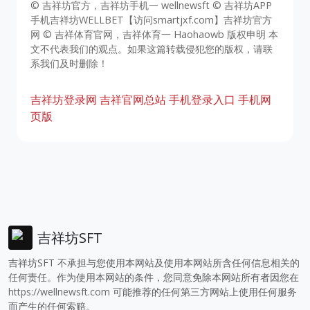
© 吉祥坊官方，吉祥坊手机一 wellnewsft © 吉祥坊APP
手机吉祥坊WELLBET【访问smartjxf.com】吉祥坊官方
网 © 吉祥体育官网，吉祥体育一 Haohaowb 版权申明 本
文不代表我们的观点。如果这篇转载侵犯您的版权，请联
系我们及时删除！
吉祥坊登录网
吉祥官网总站
手机登录入口
手机网
页版
吉祥坊SFT
吉祥坊SFT 不承担与您使用本网站及使用本网站所含任何信息相关的
任何责任。作为使用本网站的条件，您同意免除本网站所有者因您在
https://wellnewsft.com
可能推荐的任何第三方网站上使用任何服务
而产生的任何索赔。