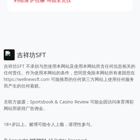
利物浦
萨拉赫
马德里竞技
吉祥坊SFT
吉祥坊SFT 不承担与您使用本网站及使用本网站所含任何信息相关的
任何责任。作为使用本网站的条件，您同意免除本网站所有者因您在
https://wellnewsft.com
可能推荐的任何第三方网站上使用任何服务
而产生的任何索赔。
关联方披露：Sportsbook & Casino Review 可能会因访问体育博彩
网站而获得广告佣金。
18+岁以上。赌博可能令人上瘾，请理性参与。