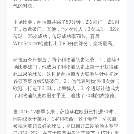
气的对决。
本场比赛，萨拉赫共踢了89分钟，2次射门，2次射
正，悉数破门。其他，他4次过人，3次成功，32次
传球，25次成功，传球成功率78%。赛后，
WhoScored给他打出了8.3分的评分，全场最高。
萨拉赫今日创造了两个利物浦队史记载：1，连续9
场比赛破门，他成为了利物浦队史上第一个获得如
此成果的球员。这也是萨拉赫五大联赛生计中初次
各项赛事连续9场破门。2，他代表利物浦48次参与
欧冠，打进了31球，功率惊人，31个进球让他成为
了利物浦队史欧冠射手王，逾越了30球的杰拉德。
自2016-17赛季以来，萨拉赫在欧冠已打进30球，
同期仅次于莱万、C罗和梅西。这个赛季，萨拉赫
被视为英超最好的球员，今日梅开二度的他本赛季
已打进12球，在五大联赛中仅次于莱万（15球）和