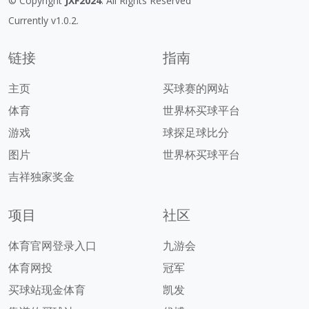
© Copyright
JXF2024
. All Rights Reserved
Currently v1.0.2.
链接
指南
主页
买球赛的网站
体育
世界杯买球平台
游戏
球探足球比分
图片
世界杯买球平台
吉祥独家奖金
项目
社区
体育官网登录入口
九游会
体育网投
冠军
买球站现金体育
凯发