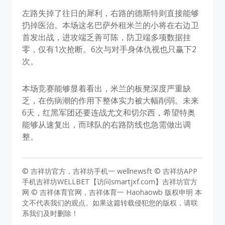
左路失掉了往日的犀利，右路的德斯特则直接能够
扔掉医治。本场这名巴萨外租米兰的小将在右边卫
首发出战，进攻端乏善可陈，防卫端多项数据挂
零，仅有1次抢断。6次与对手身体仇视也只赢下2
次。
本场竞赛能够显着看出，米兰的板凳深度严重缺
乏，在伤病潮的作用下整体实力被大幅削弱。未来
6天，红黑军团还要连战尤文和切尔西，希望特奥
能够从速复出，而球队的右路防线也急需做出调
整。
© 吉祥坊官方，吉祥坊手机一 wellnewsft © 吉祥坊APP
手机吉祥坊WELLBET【访问smartjxf.com】吉祥坊官方
网 © 吉祥体育官网，吉祥体育一 Haohaowb 版权申明 本
文不代表我们的观点。如果这篇转载侵犯您的版权，请联
系我们及时删除！