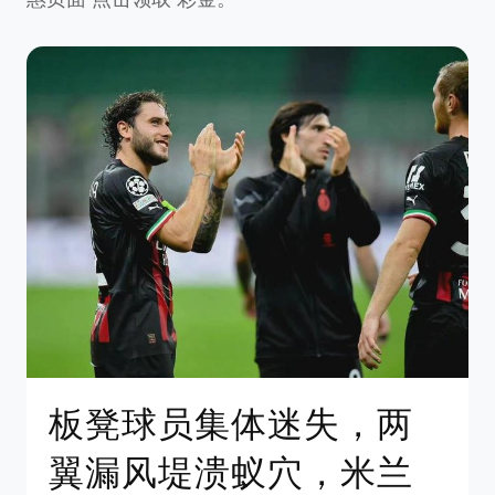
板凳球员集体迷失，两
翼漏风堤溃蚁穴，米兰