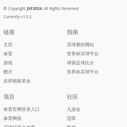
© Copyright
JXF2024
. All Rights Reserved
Currently v1.0.2.
链接
指南
主页
买球赛的网站
体育
世界杯买球平台
游戏
球探足球比分
图片
世界杯买球平台
吉祥独家奖金
项目
社区
体育官网登录入口
九游会
体育网投
冠军