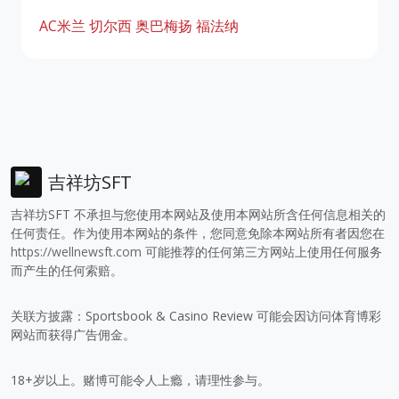
AC米兰
切尔西
奥巴梅扬
福法纳
吉祥坊SFT
吉祥坊SFT 不承担与您使用本网站及使用本网站所含任何信息相关的
任何责任。作为使用本网站的条件，您同意免除本网站所有者因您在
https://wellnewsft.com
可能推荐的任何第三方网站上使用任何服务
而产生的任何索赔。
关联方披露：Sportsbook & Casino Review 可能会因访问体育博彩
网站而获得广告佣金。
18+岁以上。赌博可能令人上瘾，请理性参与。