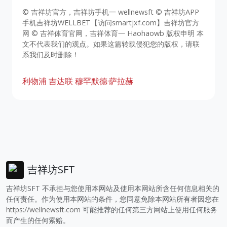
© 吉祥坊官方，吉祥坊手机一 wellnewsft © 吉祥坊APP
手机吉祥坊WELLBET【访问smartjxf.com】吉祥坊官方
网 © 吉祥体育官网，吉祥体育一 Haohaowb 版权申明 本
文不代表我们的观点。如果这篇转载侵犯您的版权，请联
系我们及时删除！
利物浦
吉达联
穆罕默德·萨拉赫
吉祥坊SFT
吉祥坊SFT 不承担与您使用本网站及使用本网站所含任何信息相关的
任何责任。作为使用本网站的条件，您同意免除本网站所有者因您在
https://wellnewsft.com
可能推荐的任何第三方网站上使用任何服务
而产生的任何索赔。