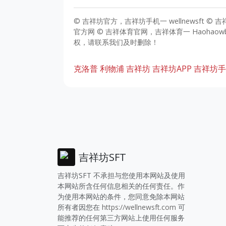
© 吉祥坊官方，吉祥坊手机一 wellnewsft © 吉
官方网 © 吉祥体育官网，吉祥体育一 Haoha
权，请联系我们及时删除！
克洛普
利物浦
吉祥坊
吉祥坊APP
吉祥坊手
吉祥坊SFT
吉祥坊SFT 不承担与您使用本网站及使用
本网站所含任何信息相关的任何责任。作
为使用本网站的条件，您同意免除本网站
所有者因您在
https://wellnewsft.com
可
能推荐的任何第三方网站上使用任何服务