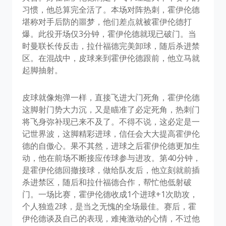
习惯，他总算完全活了。本场对阵热刺，霍伊伦德
堪称对手后防的噩梦，他们差点就被霍伊伦德打
爆。此役开场仅3分钟，霍伊伦德就现已破门。当
时曼联长传反击，拉什福德完美卸球，随后杀进禁
区。在混战中，皮球来到霍伊伦德跟前，他立马就
起脚抽射。
皮球就像炮弹一样，直接飞进大门死角，霍伊伦德
这脚射门势大力沉，又是瞄准了必定死角，热刺门
将飞身弥补现已来不及了。不得不说，这必定是一
记世界波，这脚精彩进球，信任会大大提高霍伊伦
德的自傲心。果不其然，进球之后霍伊伦德更加生
动，他在前场不断接应传球参与进攻。第40分钟，
是霍伊伦德回撤接球，做给队友后，他立刻就前插
杀进禁区，随后和拉什福德合作，帮忙他低射破
门。一场比赛，霍伊伦德收成1个进球+1次助攻，
个人独造2球，是当之无愧的全场最佳。赛后，霍
伊伦德谈及自己的表现，难掩激动的心情，不过他