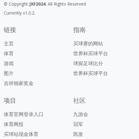
© Copyright
JXF2024
. All Rights Reserved
Currently v1.0.2.
链接
指南
主页
买球赛的网站
体育
世界杯买球平台
游戏
球探足球比分
图片
世界杯买球平台
吉祥独家奖金
项目
社区
体育官网登录入口
九游会
体育网投
冠军
买球站现金体育
凯发