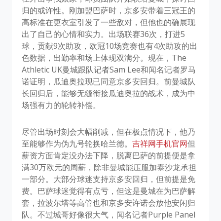
归的或许性。刚加盟巴萨时，京多安带着三冠王的
高标准在更衣室引发了一些敌对，但他也的确展现
出了自己的心情和实力。出场联赛36次，打进5
球，贡献9次助攻，欧冠10场竞赛也有4次助攻的出
色数据，出勤率和场上体现双满分。现在，The
Athletic UK曼城跟队记者Sam Lee和闻名记者罗马
诺证明，瓜迪奥拉现已同意京多安回归。前曼城队
长回归后，能够无缝衔接瓜迪奥拉的战术，成为中
场强有力的轮转补偿。
尽管出场时刻会大幅削减，但在极点情况下，他乃
至能够作为伪九号轮换哈兰德。
吉祥网手机官网
但
薪资方面肯定没办法下降，脱离巴萨的前提便是拿
满30万欧元的周薪，除非曼城能压服加泰沙龙承担
一部分。大部分球迷支持京多安回归，但前提是免
费。巴萨球迷觉得有点亏，但这是曼城在为巴萨解
套，拉波尔塔等高管也和京多安许诺会放他安闲归
队。不过城哥好像很大气，闻名记者Purple Panel