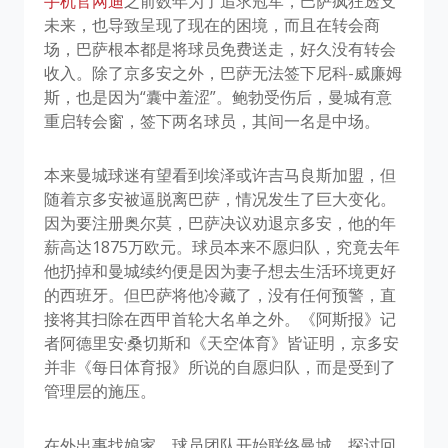
手机官网迪
之前数年为了追求冠军，巴萨疯狂透支
未来，也导致呈现了现在的困境，而且在转会商
场，巴萨根本都是将球员免费送走，好久没有转会
收入。除了京多安之外，巴萨无法签下尼科-威廉姆
斯，也是因为“囊中羞涩”。鲍勃受伤后，曼城有意
重启转会窗，签下两名球员，其间一名是中场。
本来曼城球迷有望看到埃泽或许吉马良斯加盟，但
随着京多安被逼脱离巴萨，情况发生了巨大变化。
因为要注册奥尔莫，巴萨决议劝退京多安，他的年
薪高达1875万欧元。球员本来不愿归队，究竟去年
他扔掉和曼城续约便是因为妻子想去生活环境更好
的西班牙。但巴萨将他冷藏了，没有任何预警，直
接将其扫除在西甲首轮大名单之外。《阿斯报》记
者阿德里安·桑切斯和《天空体育》皆证明，京多安
并非《每日体育报》所说的自愿归队，而是受到了
管理层的施压。
在外出事找娘家，球员团队开始联络曼城，探讨回