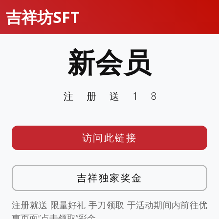
吉祥坊SFT
新会员
注册送18
访问此链接
吉祥独家奖金
注册就送 限量好礼 手刀领取 于活动期间内前往优
惠页面”点击领取”彩金。