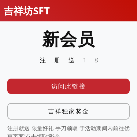
吉祥坊SFT
新会员
注册送18
访问此链接
吉祥独家奖金
注册就送 限量好礼 手刀领取 于活动期间内前往优
惠页面”点击领取”彩金。