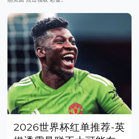
2026世界杯红单推荐-英