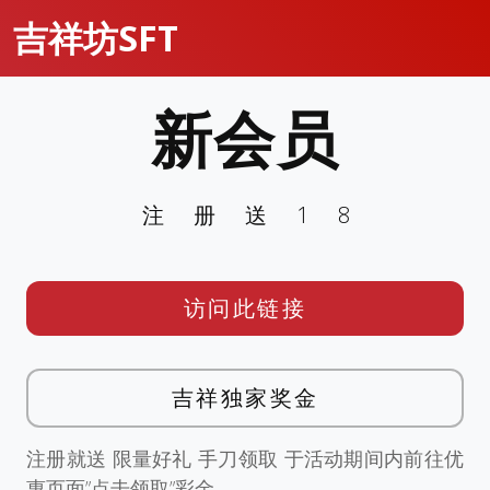
吉祥坊SFT
新会员
注册送18
访问此链接
吉祥独家奖金
注册就送 限量好礼 手刀领取 于活动期间内前往优
惠页面”点击领取”彩金。