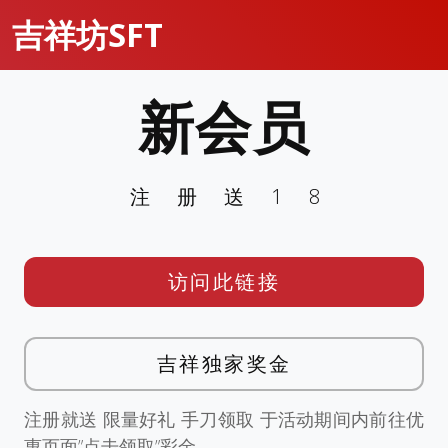
吉祥坊SFT
新会员
注册送18
访问此链接
吉祥独家奖金
注册就送 限量好礼 手刀领取 于活动期间内前往优
惠页面”点击领取”彩金。