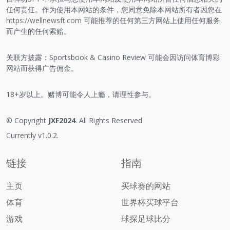
任何责任。作为使用本网站的条件，您同意免除本网站所有者因您在
https://wellnewsft.com
可能推荐的任何第三方网站上使用任何服务
而产生的任何索赔。
关联方披露：Sportsbook & Casino Review 可能会因访问体育博彩
网站而获得广告佣金。
18+岁以上。赌博可能令人上瘾，请理性参与。
© Copyright
JXF2024
. All Rights Reserved
Currently v1.0.2.
链接
指南
主页
买球赛的网站
体育
世界杯买球平台
游戏
球探足球比分