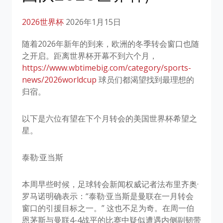
2026世界杯
2026年1月15日
随着2026年新年的到来，欧洲的冬季转会窗口也随
之开启。距离世界杯开幕不到六个月，
https://www.wbtimebig.com/category/sports-
news/2026worldcup
球员们都渴望找到最理想的
归宿。
以下是六位有望在下个月转会的美国世界杯希望之
星。
泰勒·亚当斯
本周早些时候，足球转会新闻权威记者法布里齐奥·
罗马诺明确表示：“泰勒·亚当斯是曼联在一月转会
窗口的引援目标之一。” 这也不足为奇。在周一伯
恩茅斯与曼联4-4战平的比赛中疑似遭遇内侧副韧带