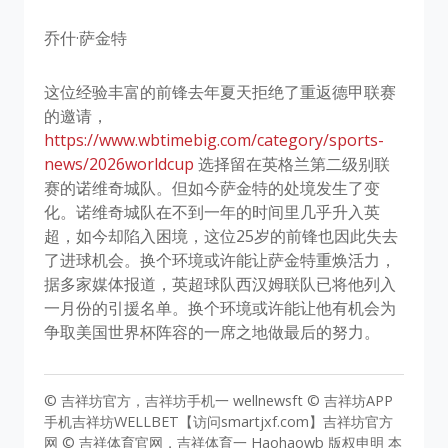
乔什·萨金特
这位经验丰富的前锋去年夏天拒绝了重返德甲联赛
的邀请，
https://www.wbtimebig.com/category/sports-
news/2026worldcup
选择留在英格兰第二级别联
赛的诺维奇城队。但如今萨金特的处境发生了变
化。诺维奇城队在不到一年的时间里几乎升入英
超，如今却陷入困境，这位25岁的前锋也因此失去
了进球机会。换个环境或许能让萨金特重焕活力，
据多家媒体报道，英超球队西汉姆联队已将他列入
一月份的引援名单。换个环境或许能让他有机会为
争取美国世界杯阵容的一席之地做最后的努力。
© 吉祥坊官方，吉祥坊手机一 wellnewsft © 吉祥坊APP
手机吉祥坊WELLBET【访问smartjxf.com】吉祥坊官方
网 © 吉祥体育官网，吉祥体育一 Haohaowb 版权申明 本