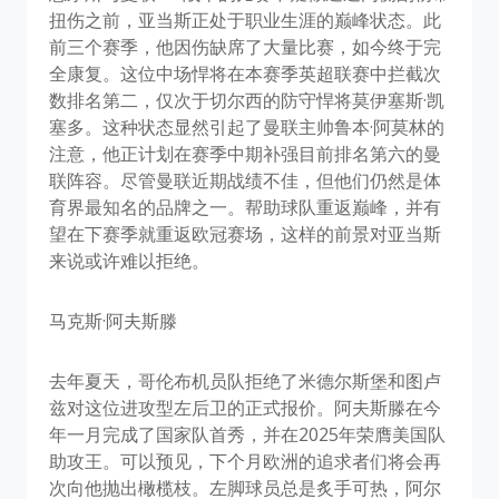
扭伤之前，亚当斯正处于职业生涯的巅峰状态。此
前三个赛季，他因伤缺席了大量比赛，如今终于完
全康复。这位中场悍将在本赛季英超联赛中拦截次
数排名第二，仅次于切尔西的防守悍将莫伊塞斯·凯
塞多。这种状态显然引起了曼联主帅鲁本·阿莫林的
注意，他正计划在赛季中期补强目前排名第六的曼
联阵容。尽管曼联近期战绩不佳，但他们仍然是体
育界最知名的品牌之一。帮助球队重返巅峰，并有
望在下赛季就重返欧冠赛场，这样的前景对亚当斯
来说或许难以拒绝。
马克斯·阿夫斯滕
去年夏天，哥伦布机员队拒绝了米德尔斯堡和图卢
兹对这位进攻型左后卫的正式报价。阿夫斯滕在今
年一月完成了国家队首秀，并在2025年荣膺美国队
助攻王。可以预见，下个月欧洲的追求者们将会再
次向他抛出橄榄枝。左脚球员总是炙手可热，阿尔