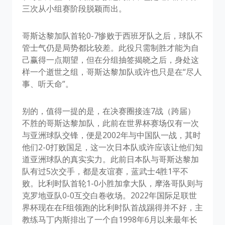
三次从小组赛阶段脱颖而出。
哥斯达黎加队首轮0-7惨败于西班牙队之后，球队不
管士气仍是局势都比较差。此役只需制胜才能为自
己赢得一点期望，但在分组抽签揭晓之后，身处这
样一个逝世之组，哥斯达黎加队或许也只是在“尽人
事、听天命”。
别的，值得一提的是，在决赛圈接连7战（跨届）
不胜的哥斯达黎加队，此前在世界杯赛场仅有一次
与亚洲球队交锋，便是2002年与中国队一战，其时
他们2-0打败国足，这一次日本队或许应该让他们知
道亚洲球队的真实实力。此前日本队与哥斯达黎加
队有过5次交手，都是友谊赛，蓝武士4胜1平不
败。比利时队首轮1-0小胜加拿大队，摩洛哥队则与
克罗地亚队0-0互交白卷收场。2022年国际足联世
界杯​现在在F组领跑的比利时队首战踢得并不好，主
教练马丁内斯排出了一个自1998年6月以来最年长