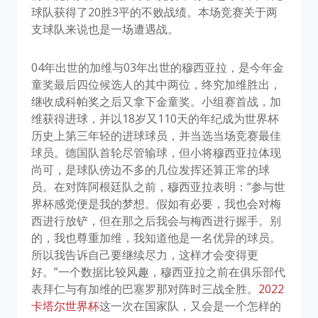
球队获得了20胜3平的不败战绩。本场竞赛关于两
支球队来说也是一场遭遇战。
04年出世的加维与03年出世的穆西亚拉，是今年金
童奖最后四位候选人的其中两位，终究加维胜出，
继收成科帕奖之后又拿下金童奖。小组赛首战，加
维获得进球，并以18岁又110天的年纪成为世界杯
历史上第三年轻的进球球员，并当选当场竞赛最佳
球员。德国队首轮尽管输球，但小将穆西亚拉体现
尚可，是球队傍边不多的几位发挥还算正常的球
员。在对阵阿根廷队之前，穆西亚拉表明：“参与世
界杯感觉便是我的梦想。假如有必要，我也会对梅
西进行放铲，但在那之后我会与梅西进行握手。别
的，我也尊重加维，我知道他是一名优异的球员。
所以我告诉自己要继续尽力，这样才会变得更
好。”一个数据比较风趣，穆西亚拉之前在俱乐部代
表拜仁与有加维的巴塞罗那对阵时三战全胜。
2022
卡塔尔世界杯
​这一次在国家队，又会是一个怎样的