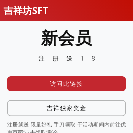
吉祥坊SFT
新会员
注册送18
访问此链接
吉祥独家奖金
注册就送 限量好礼 手刀领取 于活动期间内前往优
惠页面”点击领取”彩金。