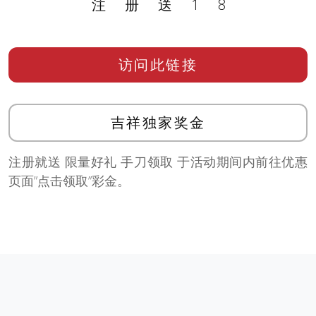
注册送18
访问此链接
吉祥独家奖金
注册就送 限量好礼 手刀领取 于活动期间内前往优惠
页面”点击领取”彩金。