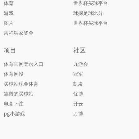
体育
世界杯买球平台
游戏
球探足球比分
图片
世界杯买球平台
吉祥独家奖金
项目
社区
体育官网登录入口
九游会
体育网投
冠军
买球站现金体育
凯发
靠谱的买球站
优博
电竞下注
开云
pg小游戏
万博