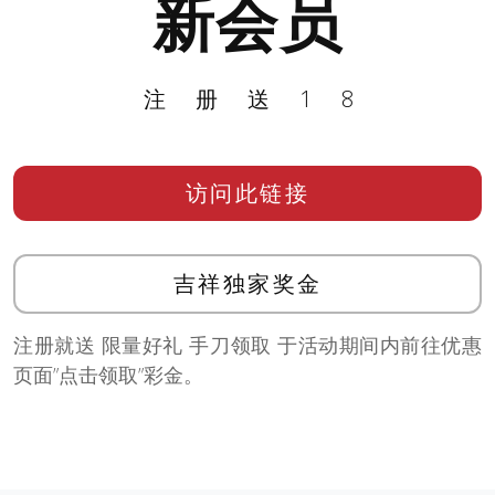
新会员
注册送18
访问此链接
吉祥独家奖金
注册就送 限量好礼 手刀领取 于活动期间内前往优惠
页面”点击领取”彩金。