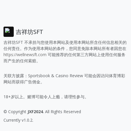
吉祥坊SFT
吉祥坊SFT 不承担与您使用本网站及使用本网站所含任何信息相关的
任何责任。作为使用本网站的条件，您同意免除本网站所有者因您在
https://wellnewsft.com
可能推荐的任何第三方网站上使用任何服务
而产生的任何索赔。
关联方披露：Sportsbook & Casino Review 可能会因访问体育博彩
网站而获得广告佣金。
18+岁以上。赌博可能令人上瘾，请理性参与。
© Copyright
JXF2024
. All Rights Reserved
Currently v1.0.2.