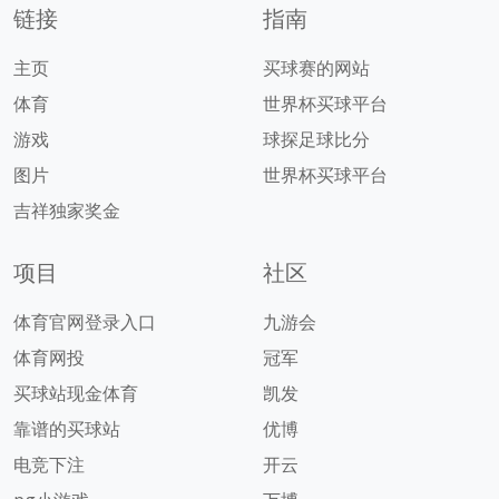
链接
指南
主页
买球赛的网站
体育
世界杯买球平台
游戏
球探足球比分
图片
世界杯买球平台
吉祥独家奖金
项目
社区
体育官网登录入口
九游会
体育网投
冠军
买球站现金体育
凯发
靠谱的买球站
优博
电竞下注
开云