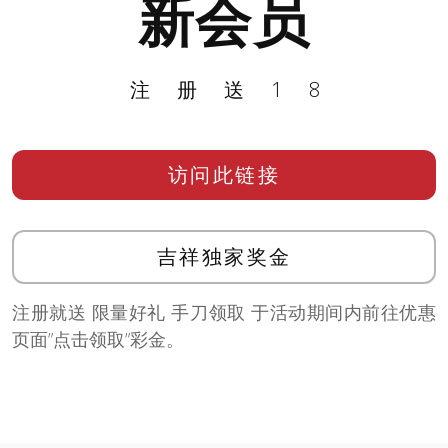
新会员
注册送18
访问此链接
吉祥独家奖金
注册就送 限量好礼 手刀领取 于活动期间内前往优惠
页面”点击领取”彩金。