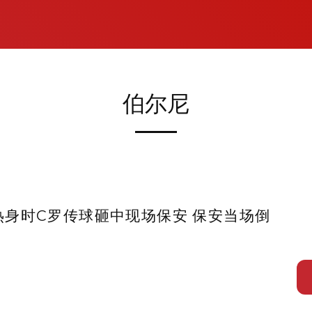
伯尔尼
热身时C罗传球砸中现场保安 保安当场倒