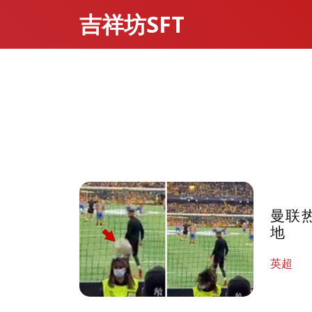
吉祥坊SFT
曼联
地
英超