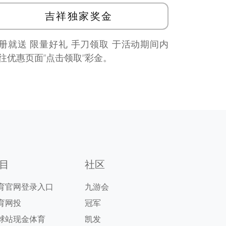
吉祥独家奖金
册就送 限量好礼 手刀领取 于活动期间内
往优惠页面”点击领取”彩金。
目
社区
育官网登录入口
九游会
育网投
冠军
球站现金体育
凯发