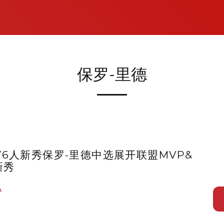
保罗-里德
76人新秀保罗-里德中选展开联盟MVP&
新秀
A