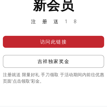
新会员
注册送18
访问此链接
吉祥独家奖金
注册就送 限量好礼 手刀领取 于活动期间内前往优惠
页面”点击领取”彩金。