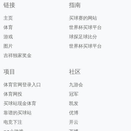
链接
指南
主页
买球赛的网站
体育
世界杯买球平台
游戏
球探足球比分
图片
世界杯买球平台
吉祥独家奖金
项目
社区
体育官网登录入口
九游会
体育网投
冠军
买球站现金体育
凯发
靠谱的买球站
优博
电竞下注
开云