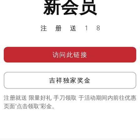
新会员
注册送18
访问此链接
吉祥独家奖金
注册就送 限量好礼 手刀领取 于活动期间内前往优惠
页面”点击领取”彩金。