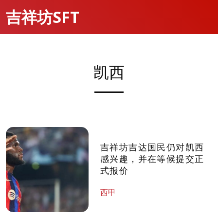
吉祥坊SFT
凯西
吉祥坊吉达国民仍对凯西
感兴趣，并在等候提交正
式报价
西甲