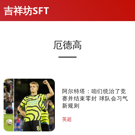
吉祥坊SFT
厄德高
阿尔特塔：咱们统治了竞
赛并结束零封 球队会习气
新规则
英超