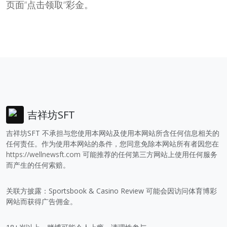
页面”点击领取”彩金。
吉祥坊SFT
吉祥坊SFT 不承担与您使用本网站及使用本网站所含任何信息相关的
任何责任。作为使用本网站的条件，您同意免除本网站所有者因您在
https://wellnewsft.com
可能推荐的任何第三方网站上使用任何服务
而产生的任何索赔。
关联方披露：Sportsbook & Casino Review 可能会因访问体育博彩
网站而获得广告佣金。