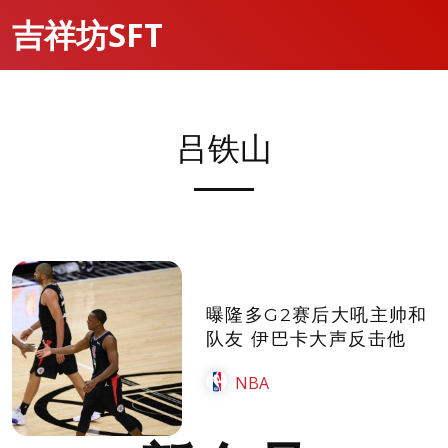
吉祥坊SFT
吕铁山
曝隆多G2赛后大吼主帅和
队友 伊巴卡大声反击他
NBA