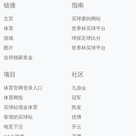
链接
指南
主页
买球赛的网站
体育
世界杯买球平台
游戏
球探足球比分
图片
世界杯买球平台
吉祥独家奖金
项目
社区
体育官网登录入口
九游会
体育网投
冠军
买球站现金体育
凯发
靠谱的买球站
优博
电竞下注
开云