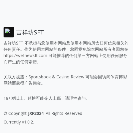
吉祥坊SFT
吉祥坊SFT 不承担与您使用本网站及使用本网站所含任何信息相关的
任何责任。作为使用本网站的条件，您同意免除本网站所有者因您在
https://wellnewsft.com
可能推荐的任何第三方网站上使用任何服务
而产生的任何索赔。
关联方披露：Sportsbook & Casino Review 可能会因访问体育博彩
网站而获得广告佣金。
18+岁以上。赌博可能令人上瘾，请理性参与。
© Copyright
JXF2024
. All Rights Reserved
Currently v1.0.2.