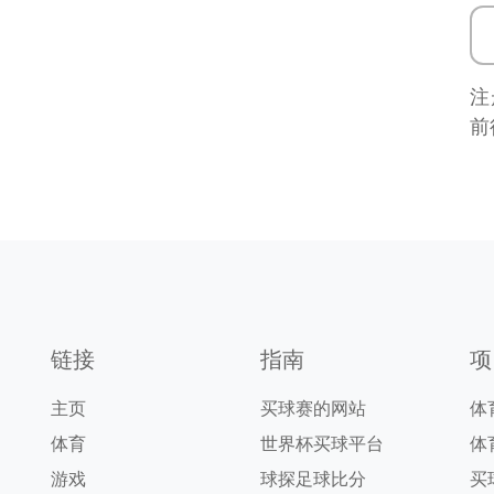
注
前
链接
指南
项
主页
买球赛的网站
体
体育
世界杯买球平台
体
游戏
球探足球比分
买