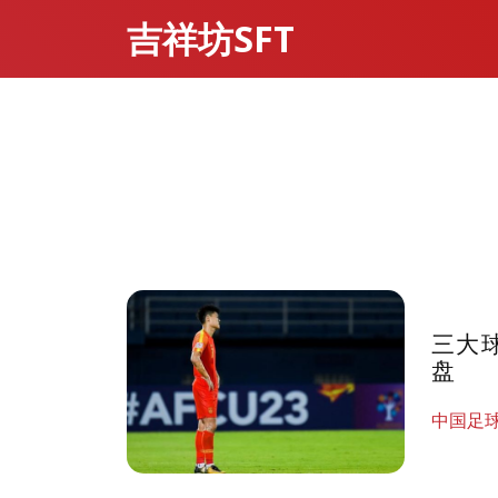
吉祥坊SFT
三大
盘
中国足