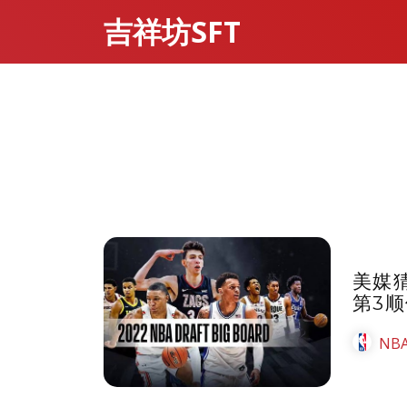
吉祥坊SFT
美媒
第3
NB