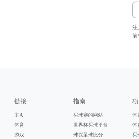
注
前
链接
指南
项
主页
买球赛的网站
体
体育
世界杯买球平台
体
游戏
球探足球比分
买