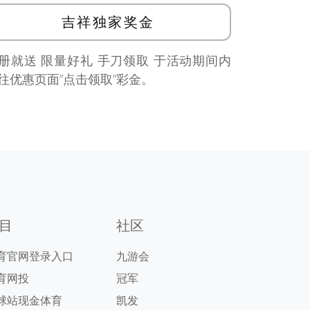
吉祥独家奖金
册就送 限量好礼 手刀领取 于活动期间内
往优惠页面”点击领取”彩金。
目
社区
育官网登录入口
九游会
育网投
冠军
球站现金体育
凯发